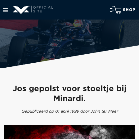
SHOP
Jos gepolst voor stoeltje bij
Minardi.
Gepubliceerd op 01 april 1999 door John ter Meer