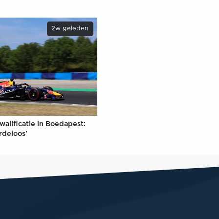
2w geleden
walificatie in Boedapest:
rdeloos'