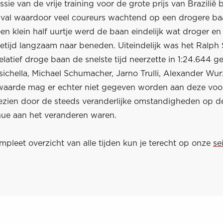
ssie van de vrije training voor de grote prijs van Brazilië
val waardoor veel coureurs wachtend op een drogere baa
en klein half uurtje werd de baan eindelijk wat droger en
detijd langzaam naar beneden. Uiteindelijk was het Ralp
elatief droge baan de snelste tijd neerzette in 1:24.644 
sichella, Michael Schumacher, Jarno Trulli, Alexander Wur
 waarde mag er echter niet gegeven worden aan deze voo
ezien door de steeds veranderlijke omstandigheden op d
inue aan het veranderen waren.
pleet overzicht van alle tijden kun je terecht op onze
se