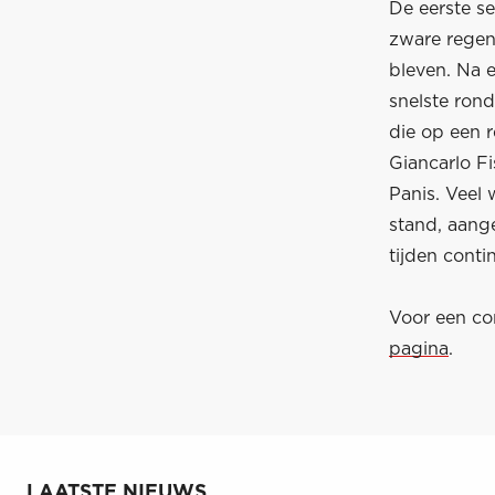
De eerste se
zware regen
bleven. Na e
snelste ron
die op een r
Giancarlo Fi
Panis. Veel
stand, aang
tijden cont
Voor een com
pagina
.
LAATSTE NIEUWS