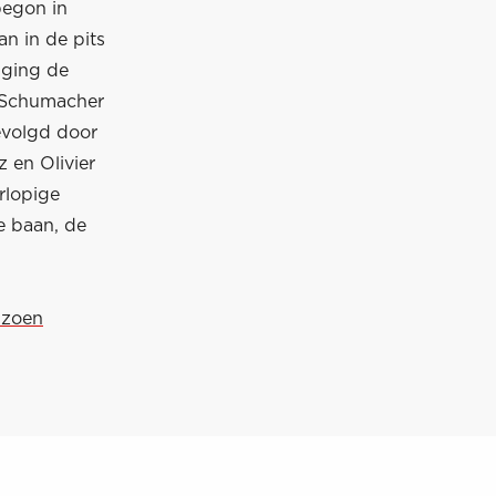
 begon in
n in de pits
 ging de
h Schumacher
gevolgd door
z en Olivier
rlopige
e baan, de
izoen