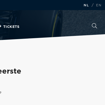
/
NL
EN
TICKETS
eerste
e