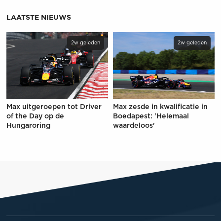
LAATSTE NIEUWS
2w geleden
2w geleden
Max uitgeroepen tot Driver
Max zesde in kwalificatie in
of the Day op de
Boedapest: 'Helemaal
Hungaroring
waardeloos'