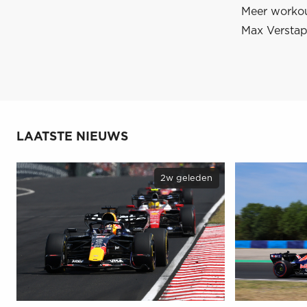
Meer worko
Max Versta
LAATSTE NIEUWS
2w geleden