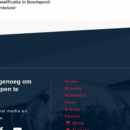
walificatie in Boedapest:
rdeloos'
l genoeg om
Home
pen te
Nieuws
Kalender
Over
Album
ial media en
Forum
te.
Shop