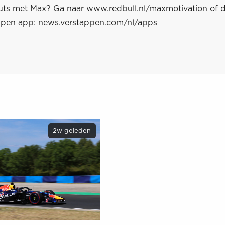
uts met Max? Ga naar
www.redbull.nl/maxmotivation
of 
ppen app:
news.verstappen.com/nl/apps
2w geleden