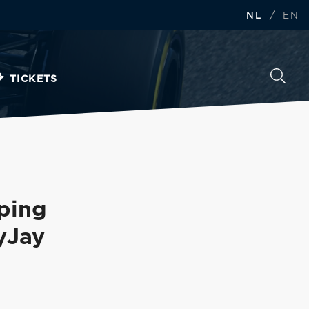
/
NL
EN
TICKETS
ping
yJay