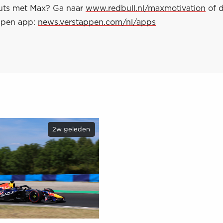
uts met Max? Ga naar
www.redbull.nl/maxmotivation
of 
ppen app:
news.verstappen.com/nl/apps
2w geleden