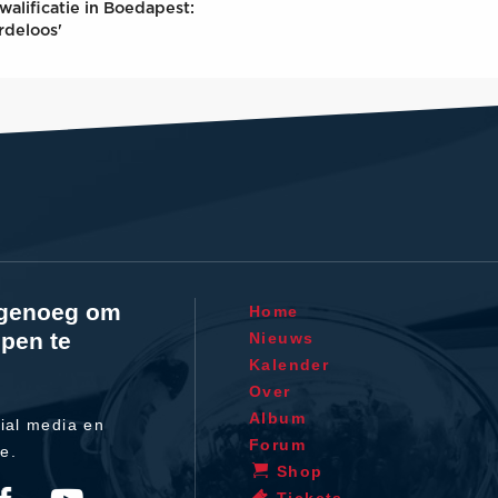
walificatie in Boedapest:
rdeloos'
l genoeg om
Home
pen te
Nieuws
Kalender
Over
Album
ial media en
Forum
te.
Shop