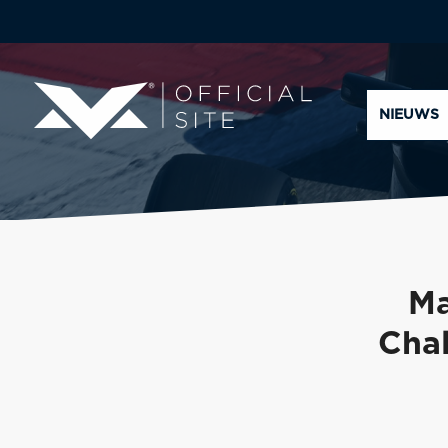
NIEUWS
Ma
Chal