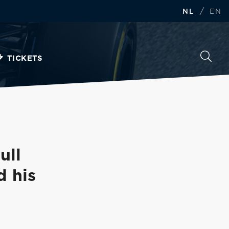
/
NL
EN
TICKETS
ull
d his