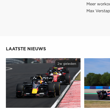
Meer worko
Max Versta
LAATSTE NIEUWS
2w geleden