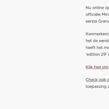
Nu online 
officiële M
eerste Grand
Kenmerkend 
het de eers
heeft het mo
'edition 29'
Klik hier om
Check ook d
toepassing z