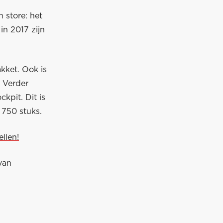
 store: het
in 2017 zijn
kket. Ook is
. Verder
kpit. Dit is
 750 stuks.
llen!
van