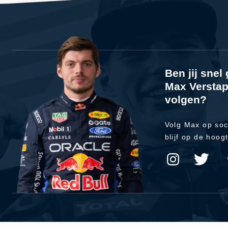
Ben jij sne
Max Verstap
volgen?
Volg Max op soc
blijf op de hoog