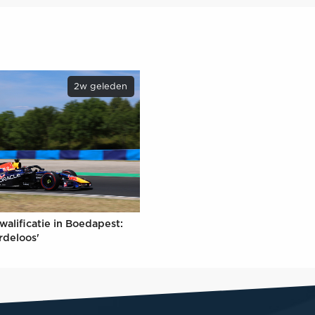
2w geleden
walificatie in Boedapest:
rdeloos'