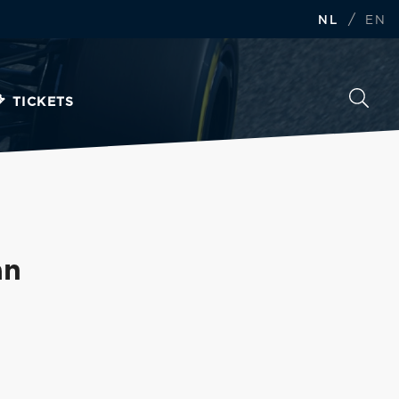
/
NL
EN
TICKETS
an