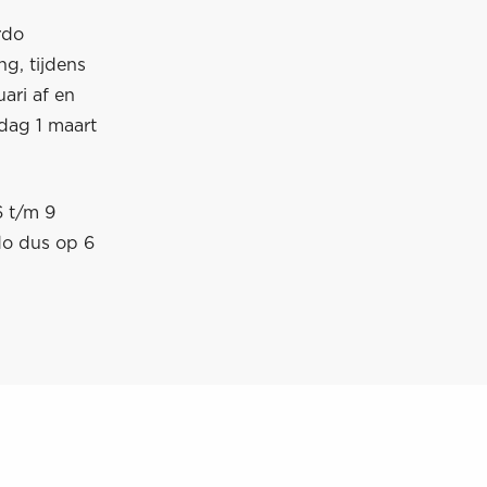
rdo
g, tijdens
ari af en
rdag 1 maart
6 t/m 9
do dus op 6