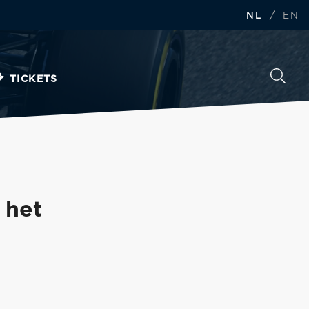
/
NL
EN
TICKETS
 het