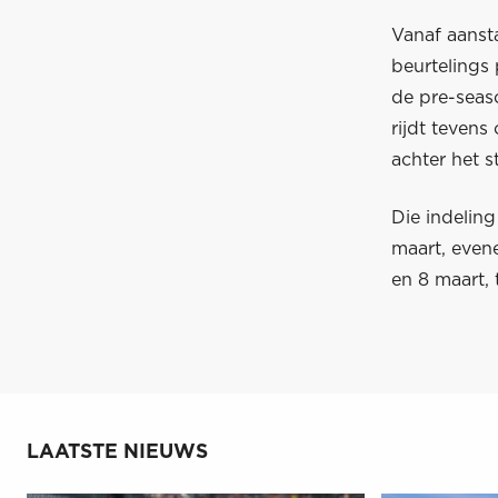
Vanaf aanst
beurtelings 
de pre-seaso
rijdt tevens
achter het s
Die indelin
maart, evene
en 8 maart,
LAATSTE NIEUWS