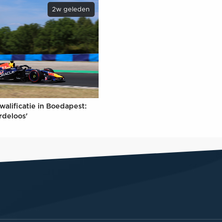
2w geleden
walificatie in Boedapest:
rdeloos'