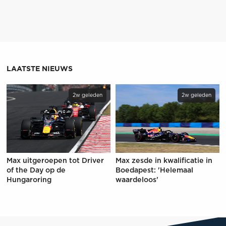
LAATSTE NIEUWS
2w geleden
2w geleden
Max uitgeroepen tot Driver
Max zesde in kwalificatie in
of the Day op de
Boedapest: 'Helemaal
Hungaroring
waardeloos'