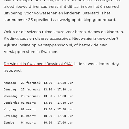
Max Verstappen driver cap, die Max het hele jaar zal dragen. Die
gloednieuwe driver cap verschijnt dit jaar in een flat én curved
uitvoering, voor volwassenen en kinderen. Uiteraard is het
startnummer 33 opvallend aanwezig op de klep geborduurd.
Ook is er dit seizoen ruime keuze voor heren, dames en kinderen.
Kleding, caps en diverse accessoires. Nieuwsgierig geworden?
Kijk snel online op
Verstappenshop.nl
, of bezoek de Max
Verstappen store in Swalmen.
De winkel in Swalmen (Bosstraat 91A)
is deze week iedere dag
geopend:
Maandag   26 februari: 13.30 - 17.30 uur

Dinsdag   27 februari: 13.30 - 17.30 uur

Woensdag  28 februari: 13.30 - 17.30 uur

Donderdag 01 maart:    13.30 - 17.30 uur

Vrijdag   02 maart:    13.30 - 17.30 uur

Zaterdag  03 maart:    10.00 - 17.00 uur

Zondag    04 maart:    10.00 - 17.00 uur