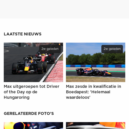
LAATSTE NIEUWS
2w geleden
2w geleden
Max uitgeroepen tot Driver
Max zesde in kwalificatie in
of the Day op de
Boedapest: 'Helemaal
Hungaroring
waardeloos'
GERELATEERDE FOTO'S