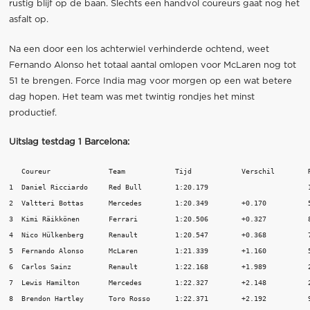
rustig blijf op de baan. Slechts een handvol coureurs gaat nog het
asfalt op.
Na een door een los achterwiel verhinderde ochtend, weet
Fernando Alonso het totaal aantal omlopen voor McLaren nog tot
51 te brengen. Force India mag voor morgen op een wat betere
dag hopen. Het team was met twintig rondjes het minst
productief.
Uitslag testdag 1 Barcelona:
   Coureur	        Team	        Tijd	        Verschil	Ronden

1  Daniel Ricciardo	Red Bull	1:20.179	 		105

2  Valtteri Bottas	Mercedes	1:20.349	+0.170		58

3  Kimi Räikkönen	Ferrari	        1:20.506	+0.327		80

4  Nico Hülkenberg	Renault	        1:20.547	+0.368		73

5  Fernando Alonso	McLaren	        1:21.339	+1.160		51

6  Carlos Sainz	        Renault	        1:22.168	+1.989		26

7  Lewis Hamilton	Mercedes	1:22.327	+2.148		25

8  Brendon Hartley	Toro Rosso	1:22.371	+2.192		93
