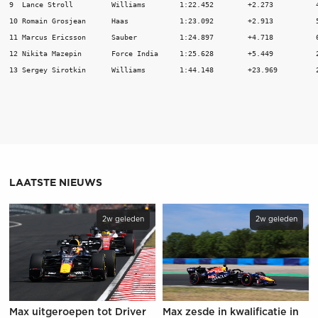
9  Lance Stroll	        Williams	1:22.452	+2.273		46

10 Romain Grosjean	Haas	        1:23.092	+2.913		55

11 Marcus Ericsson	Sauber	        1:24.897	+4.718		63

12 Nikita Mazepin	Force India	1:25.628	+5.449		22

13 Sergey Si
LAATSTE NIEUWS
2w geleden
2w geleden
Max uitgeroepen tot Driver
Max zesde in kwalificatie in