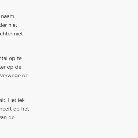
n naam
der niet
chter niet
tal op te
ker op de
alverwege de
t. Het lek
heeft op het
van de