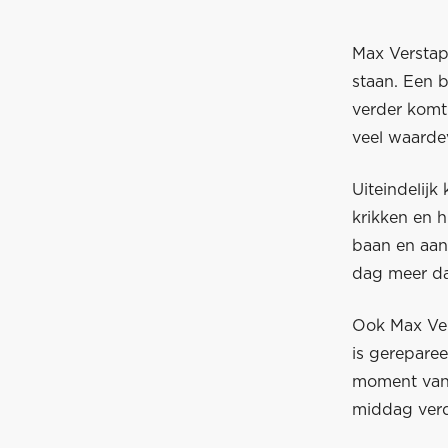
Max Verstap
staan. Een b
verder komt 
veel waardev
Uiteindelijk
krikken en h
baan en aant
dag meer dan
Ook Max Vers
is gerepare
moment van 
middag verd