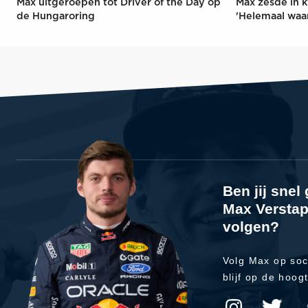
Max uitgeroepen tot Driver of the Day op
Max zesde in k
de Hungaroring
'Helemaal waa
Ben jij sne
Max Verstap
volgen?
Volg Max op soc
blijf op de hoog