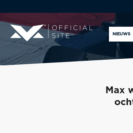
NIEUWS
Max w
och