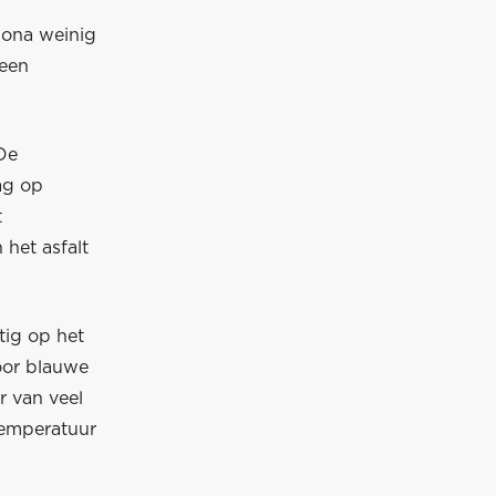
lona weinig
 een
De
ag op
t
het asfalt
tig op het
voor blauwe
r van veel
temperatuur