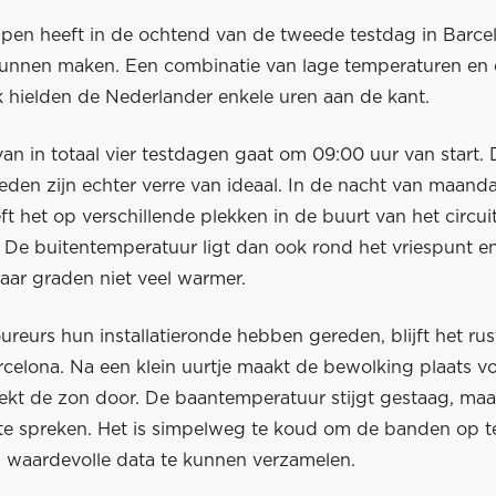
pen heeft in de ochtend van de tweede testdag in Barce
kunnen maken. Een combinatie van lage temperaturen en
k hielden de Nederlander enkele uren aan de kant.
n in totaal vier testdagen gaat om 09:00 uur van start. 
den zijn echter verre van ideaal. In de nacht van maand
t het op verschillende plekken in de buurt van het circui
De buitentemperatuur ligt dan ook rond het vriespunt en 
aar graden niet veel warmer.
reurs hun installatieronde hebben gereden, blijft het rus
arcelona. Na een klein uurtje maakt de bewolking plaats 
eekt de zon door. De baantemperatuur stijgt gestaag, maa
et te spreken. Het is simpelweg te koud om de banden op 
en waardevolle data te kunnen verzamelen.