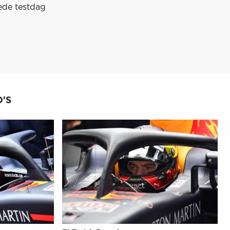
ede testdag
'S