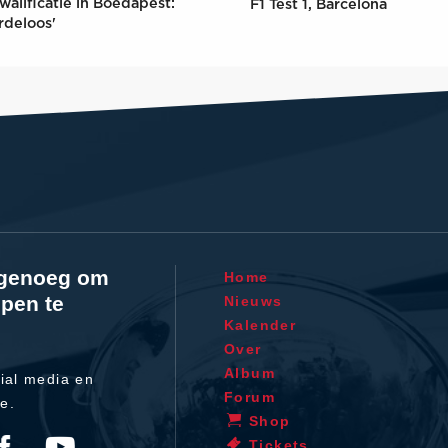
walificatie in Boedapest:
F1 Test 1, Barcelona
rdeloos'
l genoeg om
Home
pen te
Nieuws
Kalender
Over
Album
ial media en
Forum
te.
Shop
Tickets