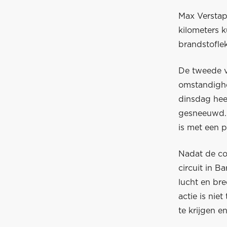
Max Verstap
kilometers 
brandstofle
De tweede va
omstandighe
dinsdag heef
gesneeuwd. 
is met een p
Nadat de cou
circuit in B
lucht en br
actie is ni
te krijgen 