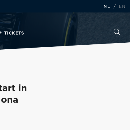
/
NL
EN
TICKETS
art in
lona