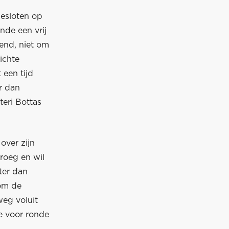
gesloten op
nde een vrij
end, niet om
ichte
 een tijd
r dan
teri Bottas
over zijn
vroeg en wil
eter dan
 om de
weg voluit
e voor ronde