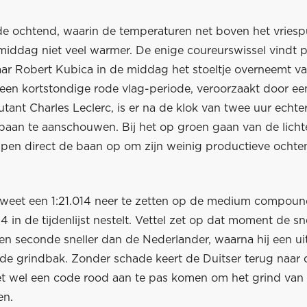
e ochtend, waarin de temperaturen net boven het vriespu
 middag niet veel warmer. De enige coureurswissel vindt pl
aar Robert Kubica in de middag het stoeltje overneemt v
 een kortstondige rode vlag-periode, veroorzaakt door ee
ant Charles Leclerc, is er na de klok van twee uur echte
 baan te aanschouwen. Bij het op groen gaan van de licht
pen direct de baan op om zijn weinig productieve ochte
weet een 1:21.014 neer te zetten op de medium compou
P4 in de tijdenlijst nestelt. Vettel zet op dat moment de sne
een seconde sneller dan de Nederlander, waarna hij een ui
de grindbak. Zonder schade keert de Duitser terug naar d
t wel een code rood aan te pas komen om het grind van h
en.