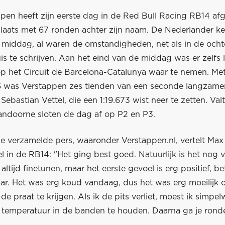
pen heeft zijn eerste dag in de Red Bull Racing RB14 af
plaats met 67 ronden achter zijn naam. De Nederlander ke
 middag, al waren de omstandigheden, net als in de ocht
is te schrijven. Aan het eind van de middag was er zelfs l
p het Circuit de Barcelona-Catalunya waar te nemen. Met
6 was Verstappen zes tienden van een seconde langzame
Sebastian Vettel, die een 1:19.673 wist neer te zetten. Valt
Vandoorne sloten de dag af op P2 en P3.
e verzamelde pers, waaronder Verstappen.nl, vertelt Max 
l in de RB14: "Het ging best goed. Natuurlijk is het nog 
 altijd finetunen, maar het eerste gevoel is erg positief, b
aar. Het was erg koud vandaag, dus het was erg moeilijk
e praat te krijgen. Als ik de pits verliet, moest ik simpel
temperatuur in de banden te houden. Daarna ga je rond