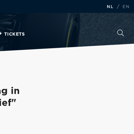
/
NL
EN
TICKETS
g in
ief"