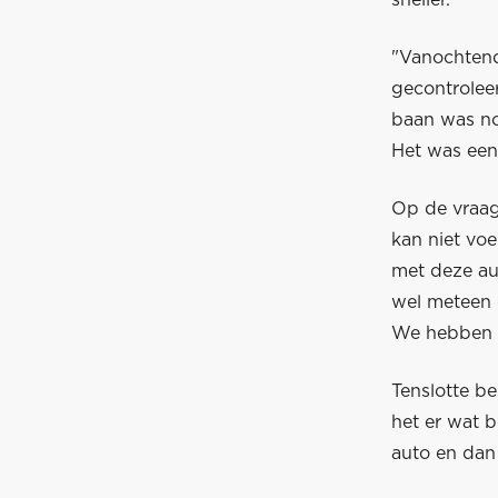
sneller."
"Vanochtend
gecontroleer
baan was n
Het was een 
Op de vraag
kan niet vo
met deze au
wel meteen 
We hebben g
Tenslotte b
het er wat b
auto en dan