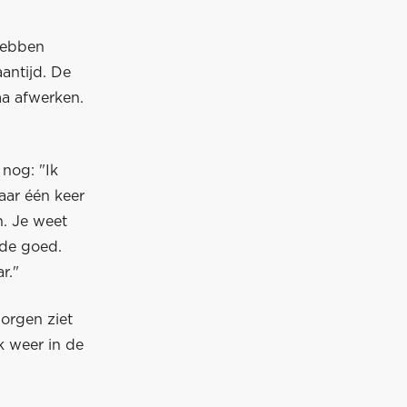
hebben
antijd. De
a afwerken.
nog: "Ik
aar één keer
n. Je weet
rde goed.
r."
orgen ziet
ik weer in de