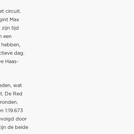
 circuit.
gint Max
zijn tijd
n een
e hebben,
tieve dag.
De Haas-
eden, wat
kt. De Red
 ronden.
n 1:19.673
gevolgd door
ijn de beide