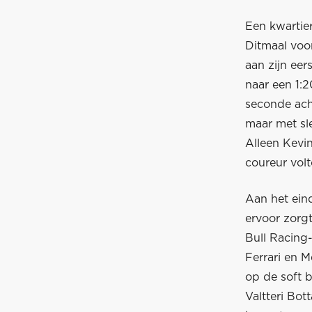
Een kwartier
Ditmaal voo
aan zijn eer
naar een 1:2
seconde ach
maar met sl
Alleen Kevi
coureur volt
Aan het ein
ervoor zorgt
Bull Racing-
Ferrari en 
op de soft 
Valtteri Bot