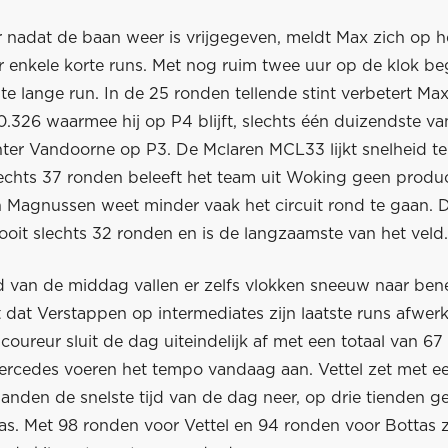
 nadat de baan weer is vrijgegeven, meldt Max zich op het
r enkele korte runs. Met nog ruim twee uur op de klok be
ste lange run. In de 25 ronden tellende stint verbetert Max 
0.326 waarmee hij op P4 blijft, slechts één duizendste va
ter Vandoorne op P3. De Mclaren MCL33 lijkt snelheid t
echts 37 ronden beleeft het team uit Woking geen produc
n Magnussen weet minder vaak het circuit rond te gaan. 
ooit slechts 32 ronden en is de langzaamste van het veld.
d van de middag vallen er zelfs vlokken sneeuw naar ben
 dat Verstappen op intermediates zijn laatste runs afwer
coureur sluit de dag uiteindelijk af met een totaal van 67
Mercedes voeren het tempo vandaag aan. Vettel zet met ee
banden de snelste tijd van de dag neer, op drie tienden 
tas. Met 98 ronden voor Vettel en 94 ronden voor Bottas z