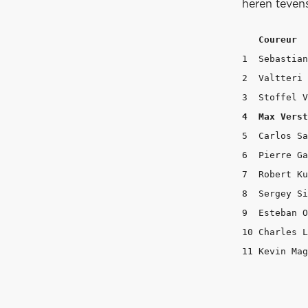
heren teven
1  Sebastian Vettel	Ferrari		1:1
2  Valtteri Bottas	Mercedes	1:19.976 
5  Carlos Sainz   	Renault		1:21.
6  Pierre Gasly   	Toro Rosso	1:21
7  Robert Kubica   	Williams	1:
8  Sergey Sirotkin	Williams	1:21
9  Esteban Ocon   	Force India	1:2
10 Charles Leclerc	Sauber		1:22.