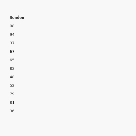
Coureur         	Team	 	Tijd 	        Verschil	Ronden
4  Max Verstappen 	Red Bull	1:20.326	+0.653  	67
11 Kevin Magnussen	Haas		1:22.727	+3.054  	36