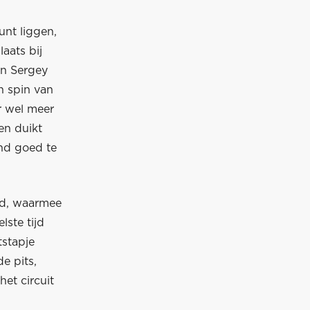
nt liggen,
aats bij
an Sergey
n spin van
r wel meer
en duikt
nd goed te
nd, waarmee
lste tijd
tstapje
e pits,
et circuit