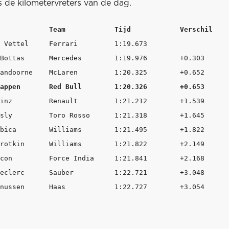
s de kilometervreters van de dag.
9.673  	        	98

       +0.303  	94

212	+1.539   	65

.318	+1.645  	82

21.495	+1.822  	48

.822	+2.149  	52

1.841	+2.168  	79

721	+3.048  	81
