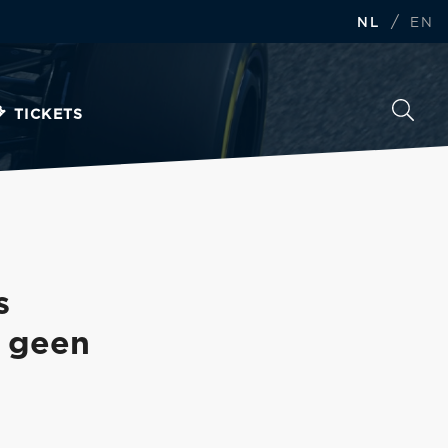
/
NL
EN
TICKETS
s
 geen