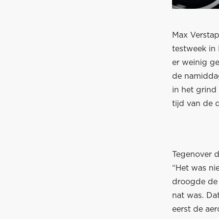
Max Verstapp
testweek in
er weinig g
de namiddag 
in het grind
tijd van de 
Tegenover d
“Het was nie
droogde de 
nat was. Da
eerst de aer