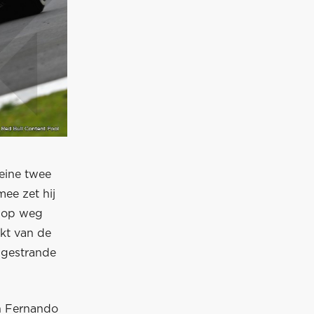
eine twee
mee zet hij
r op weg
akt van de
e gestrande
n Fernando