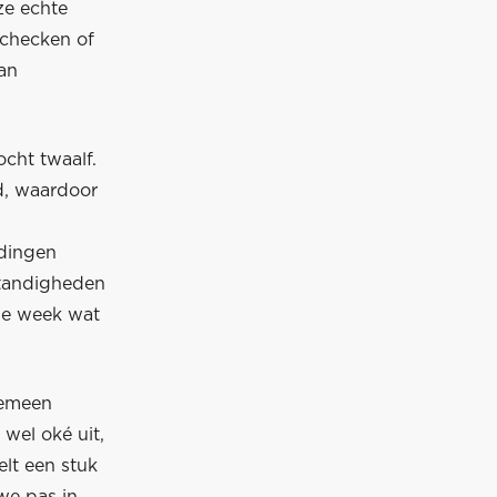
ze echte
 checken of
an
ocht twaalf.
nd, waardoor
 dingen
standigheden
nde week wat
gemeen
wel oké uit,
lt een stuk