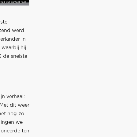
ste
htend werd
erlander in
waarbij hij
3 de snelste
n verhaal:
 Met dit weer
het nog zo
gingen we
ioneerde ten