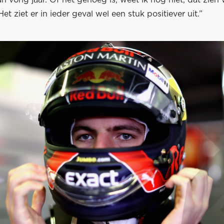
n vorig jaar. Of het genoeg is, weet ik nog niet, dat zien
et ziet er in ieder geval wel een stuk positiever uit.”