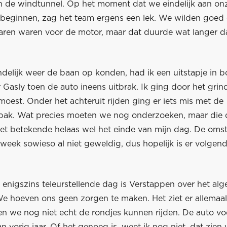
n de windtunnel. Op het moment dat we eindelijk aan on
 beginnen, zag het team ergens een lek. We wilden goed
aren waren voor de motor, maar dat duurde wat langer d
delijk weer de baan op konden, had ik een uitstapje in b
r Gasly toen de auto ineens uitbrak. Ik ging door het gri
 moest. Onder het achteruit rijden ging er iets mis met de
sbak. Wat precies moeten we nog onderzoeken, maar die
et betekende helaas wel het einde van mijn dag. De om
week sowieso al niet geweldig, dus hopelijk is er volge
enigszins teleurstellende dag is Verstappen over het al
e hoeven ons geen zorgen te maken. Het ziet er allemaal 
n we nog niet echt de rondjes kunnen rijden. De auto voe