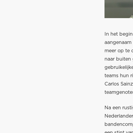
In het begi
aangenaam t
meer op te 
naar buiten
gebruikelij
teams hun r
Carlos Sainz
teamgenote
Na een rust
Nederlander
bandencompo
een stint va