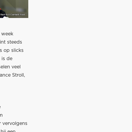
e week
nt steeds
 op slicks
 is de
elen veel
nce Stroll,
e
um
r vervolgens
hij een