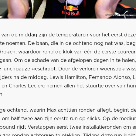
n van de middag zijn de temperaturen voor het eerst dez
e noemen. De baan, die in de ochtend nog nat was, begi
drogen, waardoor rond de klok van één de eerste coureurs
 gaan. Om de schade van de afgelopen dagen in te halen,
ke lunchpauze geschrapt. Door de verloren woensdag wiss
ijders na de middag. Lewis Hamilton, Fernando Alonso, La
 en Charles Leclerc nemen allen het stuurtje over van hun
n.
ige ochtend, waarin Max achttien ronden aflegt, begint d
 om half twee aan zijn eerste run op slicks. Op de medi
und rijdt Verstappen eerst twee installatieronden om e
n zes ronden achteraan te plakken. Tijdens deze run klokt 