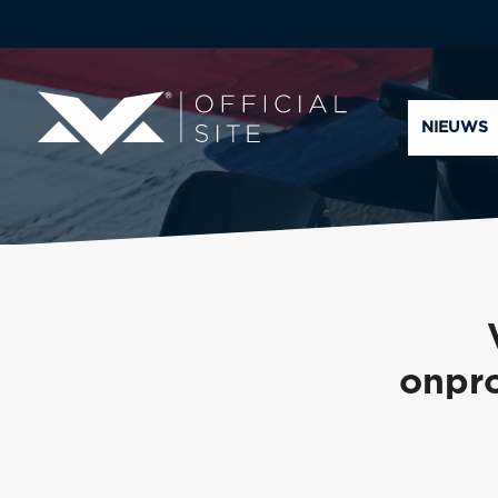
NIEUWS
onpr