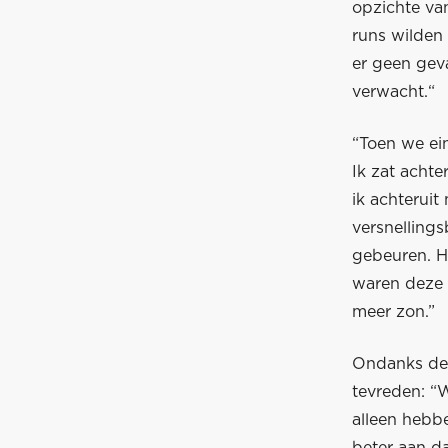
opzichte va
runs wilden
er geen gev
verwacht.“
“Toen we ein
Ik zat achte
ik achteruit
versnelling
gebeuren. H
waren deze 
meer zon.”
Ondanks de 
tevreden: “W
alleen hebbe