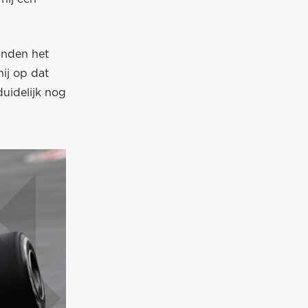
anden het
hij op dat
duidelijk nog