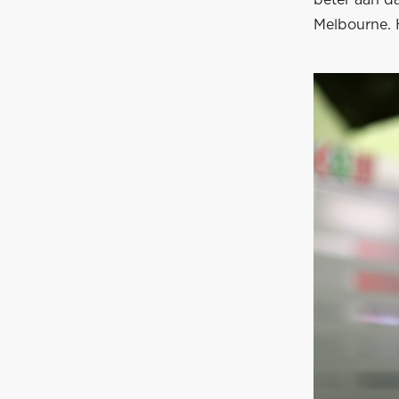
beter aan da
Melbourne. H