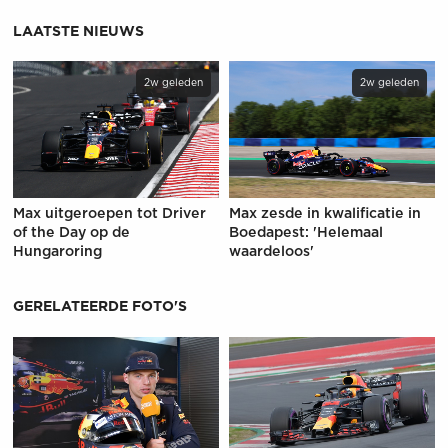
LAATSTE NIEUWS
2w geleden
2w geleden
Max uitgeroepen tot Driver
Max zesde in kwalificatie in
of the Day op de
Boedapest: 'Helemaal
Hungaroring
waardeloos'
GERELATEERDE FOTO'S