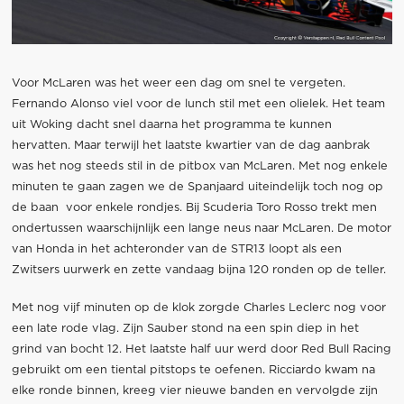
Voor McLaren was het weer een dag om snel te vergeten.
Fernando Alonso viel voor de lunch stil met een olielek. Het team
uit Woking dacht snel daarna het programma te kunnen
hervatten. Maar terwijl het laatste kwartier van de dag aanbrak
was het nog steeds stil in de pitbox van McLaren. Met nog enkele
minuten te gaan zagen we de Spanjaard uiteindelijk toch nog op
de baan voor enkele rondjes. Bij Scuderia Toro Rosso trekt men
ondertussen waarschijnlijk een lange neus naar McLaren. De motor
van Honda in het achteronder van de STR13 loopt als een
Zwitsers uurwerk en zette vandaag bijna 120 ronden op de teller.
Met nog vijf minuten op de klok zorgde Charles Leclerc nog voor
een late rode vlag. Zijn Sauber stond na een spin diep in het
grind van bocht 12. Het laatste half uur werd door Red Bull Racing
gebruikt om een tiental pitstops te oefenen. Ricciardo kwam na
elke ronde binnen, kreeg vier nieuwe banden en vervolgde zijn