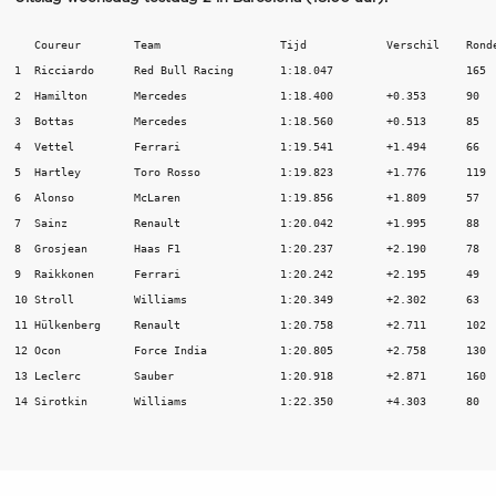
   Coureur        Team                	Tijd            Verschil    Ronden

1  Ricciardo	  Red Bull Racing	1:18.047		    165	

2  Hamilton	  Mercedes	  	1:18.400	+0.353	    90	

3  Bottas	  Mercedes		1:18.560	+0.513	    85	

4  Vettel	  Ferrari		1:19.541	+1.494	    66	

5  Hartley	  Toro Rosso		1:19.823	+1.776	    119	

6  Alonso	  McLaren		1:19.856	+1.809	    57	

7  Sainz 	  Renault		1:20.042	+1.995	    88	

8  Grosjean	  Haas F1	  	1:20.237	+2.190	    78	

9  Raikkonen	  Ferrari		1:20.242	+2.195	    49	

10 Stroll	  Williams		1:20.349	+2.302	    63	

11 Hülkenberg	  Renault		1:20.758	+2.711	    102	

12 Ocon	          Force India		1:20.805	+2.758	    130	

13 Leclerc	  Sauber		1:20.918	+2.871	    160	
