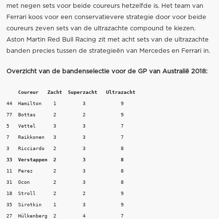
met negen sets voor beide coureurs hetzelfde is. Het team van
Ferrari koos voor een conservatievere strategie door voor beide
coureurs zeven sets van de ultrazachte compound te kiezen.
Aston Martin Red Bull Racing zit met acht sets van de ultrazachte
banden precies tussen de strategieën van Mercedes en Ferrari in.
Overzicht van de bandenselectie voor de GP van Australië 2018:
Coureur   Zacht  Superzacht   Ultrazacht
44  Hamilton	1	  3	       9

77  Bottas	2	  2	       9

5   Vettel	3	  3	       7

7   Raikkonen	3	  3	       7

33  Verstappen	2	  3	       8
11  Perez	2	  3	       8

31  Ocon	2	  3	       8

18  Stroll	2	  2	       9

35  Sirotkin	1	  3	       9

27  Hülkenberg	2	  4	       7
