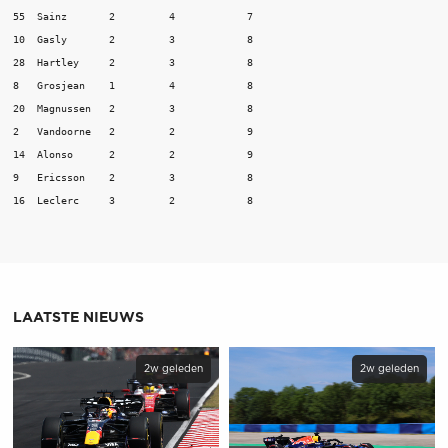
55  Sainz	2	  4	       7

10  Gasly	2	  3	       8

28  Hartley	2	  3	       8

8   Grosjean	1	  4	       8

20  Magnussen	2	  3	       8

2   Vandoorne	2	  2	       9

14  Alonso	2	  2	       9

9   Ericsson	2         3	       8

LAATSTE NIEUWS
2w geleden
2w geleden