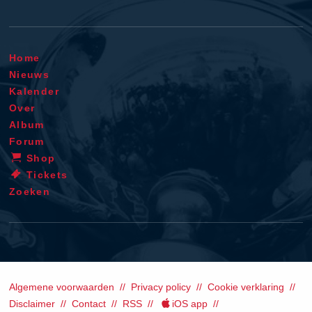
Home
Nieuws
Kalender
Over
Album
Forum
Shop
Tickets
Zoeken
Algemene voorwaarden
Privacy policy
Cookie verklaring
Disclaimer
Contact
RSS
iOS app