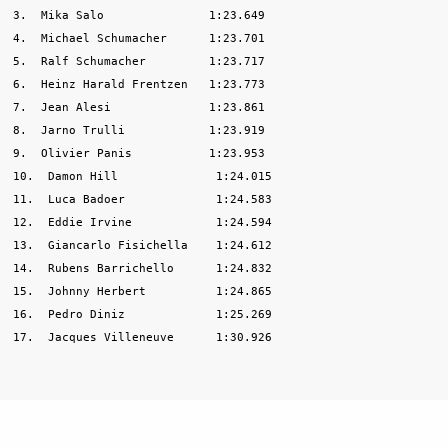
3.  Mika Salo               1:23.649

4.  Michael Schumacher      1:23.701

5.  Ralf Schumacher         1:23.717

6.  Heinz Harald Frentzen   1:23.773

7.  Jean Alesi              1:23.861

8.  Jarno Trulli            1:23.919

9.  Olivier Panis           1:23.953

10.  Damon Hill              1:24.015

11.  Luca Badoer             1:24.583

12.  Eddie Irvine            1:24.594

13.  Giancarlo Fisichella    1:24.612

14.  Rubens Barrichello      1:24.832

15.  Johnny Herbert          1:24.865

16.  Pedro Diniz             1:25.269
