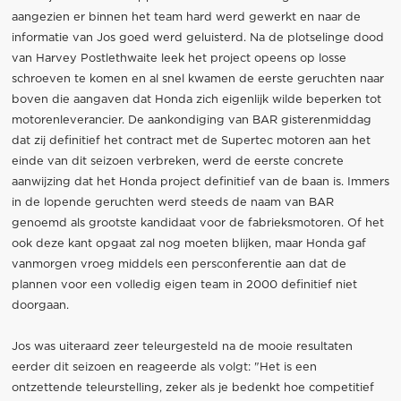
aangezien er binnen het team hard werd gewerkt en naar de
informatie van Jos goed werd geluisterd. Na de plotselinge dood
van Harvey Postlethwaite leek het project opeens op losse
schroeven te komen en al snel kwamen de eerste geruchten naar
boven die aangaven dat Honda zich eigenlijk wilde beperken tot
motorenleverancier. De aankondiging van BAR gisterenmiddag
dat zij definitief het contract met de Supertec motoren aan het
einde van dit seizoen verbreken, werd de eerste concrete
aanwijzing dat het Honda project definitief van de baan is. Immers
in de lopende geruchten werd steeds de naam van BAR
genoemd als grootste kandidaat voor de fabrieksmotoren. Of het
ook deze kant opgaat zal nog moeten blijken, maar Honda gaf
vanmorgen vroeg middels een persconferentie aan dat de
plannen voor een volledig eigen team in 2000 definitief niet
doorgaan.
Jos was uiteraard zeer teleurgesteld na de mooie resultaten
eerder dit seizoen en reageerde als volgt: "Het is een
ontzettende teleurstelling, zeker als je bedenkt hoe competitief