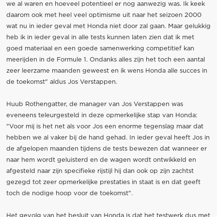
we al waren en hoeveel potentieel er nog aanwezig was. Ik keek
daarom ook met heel veel optimisme uit naar het seizoen 2000
wat nu in ieder geval met Honda niet door zal gaan. Maar gelukkig
heb ik in ieder geval in alle tests kunnen laten zien dat ik met
goed materiaal en een goede samenwerking competitief kan
meerijden in de Formule 1. Ondanks alles zijn het toch een aantal
zeer leerzame maanden geweest en ik wens Honda alle succes in
de toekomst" aldus Jos Verstappen.
Huub Rothengatter, de manager van Jos Verstappen was
eveneens teleurgesteld in deze opmerkelijke stap van Honda:
"Voor mij is het net als voor Jos een enorme tegenslag maar dat
hebben we al vaker bij de hand gehad. In ieder geval heeft Jos in
de afgelopen maanden tijdens de tests bewezen dat wanneer er
naar hem wordt geluisterd en de wagen wordt ontwikkeld en
afgesteld naar zijn specifieke rijstijl hij dan ook op zijn zachtst
gezegd tot zeer opmerkelijke prestaties in staat is en dat geeft
toch de nodige hoop voor de toekomst".
Het gevolg van het besluit van Honda is dat het testwerk dus met