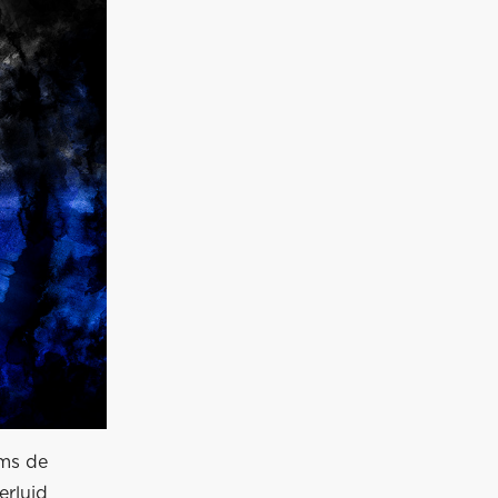
ams de
erluid