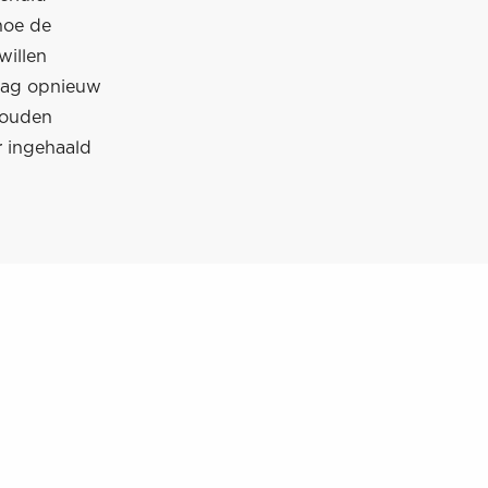
hoe de
willen
daag opnieuw
zouden
r ingehaald