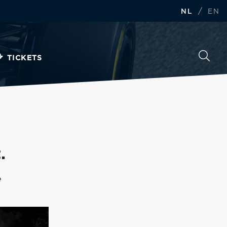
/
NL
EN
TICKETS
.
e