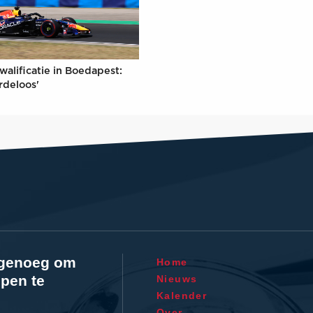
walificatie in Boedapest:
rdeloos'
l genoeg om
Home
pen te
Nieuws
Kalender
Over