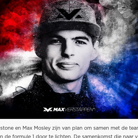
estone en Max Mosley zijn van plan om samen met de te
n de formule 1 door te lichten. De samenkomst die naar v