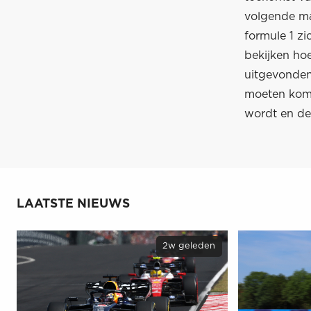
volgende ma
formule 1 z
bekijken ho
uitgevonden
moeten komen
wordt en de
LAATSTE NIEUWS
2w geleden