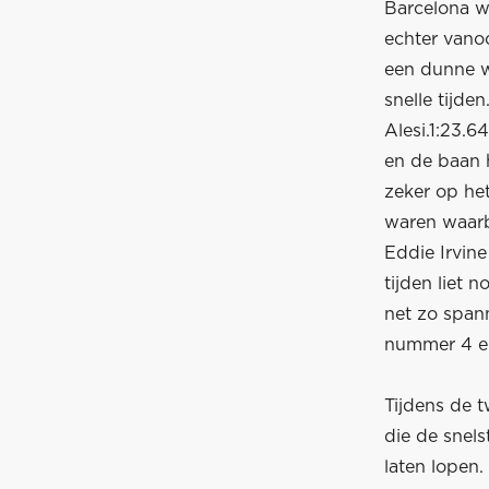
Barcelona we
echter vano
een dunne w
snelle tijden
Alesi.1:23.6
en de baan h
zeker op he
waren waarbi
Eddie Irvine
tijden liet n
net zo spann
nummer 4 en
Tijdens de 
die de snels
laten lopen.