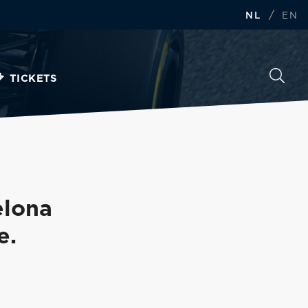
/
NL
EN
TICKETS
elona
e.