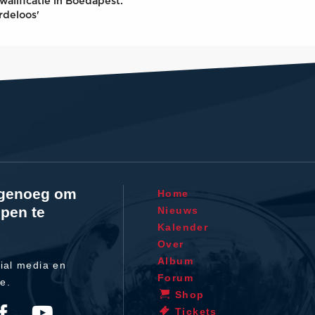
walificatie in Boedapest:
rdeloos'
l genoeg om
Home
pen te
Nieuws
Kalender
Over
Album
ial media en
Forum
te.
Shop
Tickets