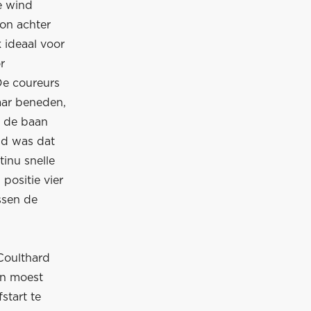
e wind
zon achter
 ideaal voor
r
De coureurs
aar beneden,
 de baan
end was dat
tinu snelle
 positie vier
ssen de
Coulthard
ven moest
start te