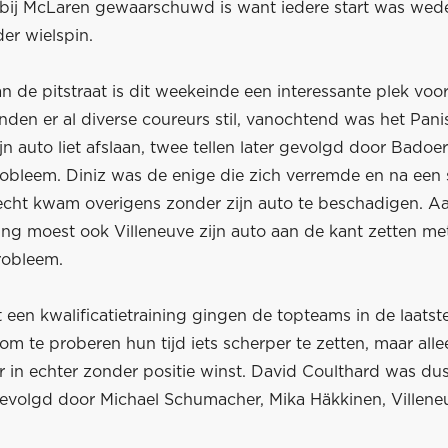
ij McLaren gewaarschuwd is want iedere start was we
er wielspin.
n de pitstraat is dit weekeinde een interessante plek voo
nden er al diverse coureurs stil, vanochtend was het Panis
ijn auto liet afslaan, twee tellen later gevolgd door Badoe
robleem. Diniz was de enige die zich verremde en na een 
echt kwam overigens zonder zijn auto te beschadigen. Aa
ing moest ook Villeneuve zijn auto aan de kant zetten me
robleem.
 een kwalificatietraining gingen de topteams in de laats
m te proberen hun tijd iets scherper te zetten, maar all
r in echter zonder positie winst. David Coulthard was du
gevolgd door Michael Schumacher, Mika Häkkinen, Villeneu