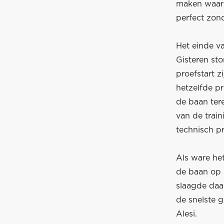
maken waarb
perfect zond
Het einde va
Gisteren sto
proefstart z
hetzelfde p
de baan ter
van de train
technisch p
Als ware het
de baan op o
slaagde daa
de snelste 
Alesi.