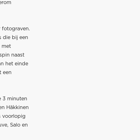
derom
r fotograven.
 die bij een
r met
spin naast
n het einde
t een
te 3 minuten
een Häkkinen
s voorlopig
ve, Salo en