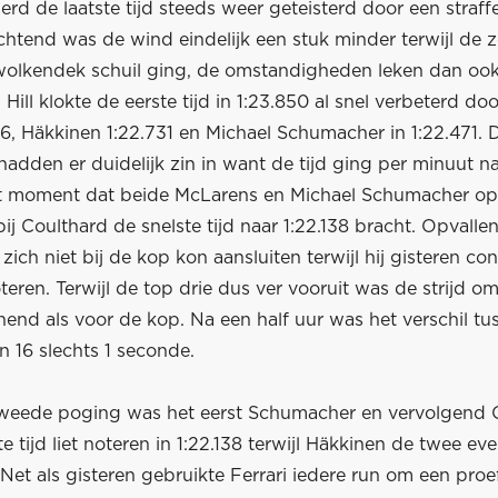
rd de laatste tijd steeds weer geteisterd door een straff
chtend was de wind eindelijk een stuk minder terwijl de 
olkendek schuil ging, de omstandigheden leken dan ook
. Hill klokte de eerste tijd in 1:23.850 al snel verbeterd doo
46, Häkkinen 1:22.731 en Michael Schumacher in 1:22.471. 
adden er duidelijk zin in want de tijd ging per minuut n
t moment dat beide McLarens en Michael Schumacher op
j Coulthard de snelste tijd naar 1:22.138 bracht. Opvall
 zich niet bij de kop kon aansluiten terwijl hij gisteren con
oteren. Terwijl de top drie dus ver vooruit was de strijd om
end als voor de kop. Na een half uur was het verschil tu
 16 slechts 1 seconde.
tweede poging was het eerst Schumacher en vervolgend 
te tijd liet noteren in 1:22.138 terwijl Häkkinen de twee e
 Net als gisteren gebruikte Ferrari iedere run om een proef