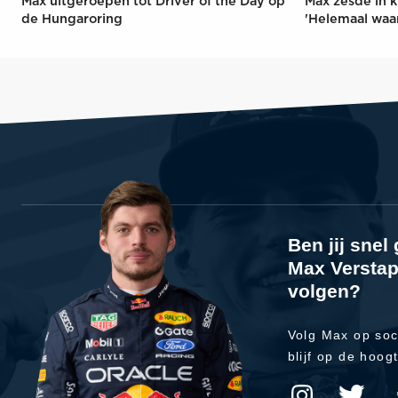
Max uitgeroepen tot Driver of the Day op
Max zesde in k
de Hungaroring
'Helemaal waa
Ben jij sne
Max Verstap
volgen?
Volg Max op soc
blijf op de hoog