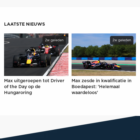
LAATSTE NIEUWS
2w geleden
2w geleden
Max uitgeroepen tot Driver
Max zesde in kwalificatie in
of the Day op de
Boedapest: 'Helemaal
Hungaroring
waardeloos'