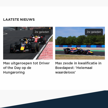
LAATSTE NIEUWS
2w geleden
2w geleden
Max uitgeroepen tot Driver
Max zesde in kwalificatie in
of the Day op de
Boedapest: 'Helemaal
Hungaroring
waardeloos'