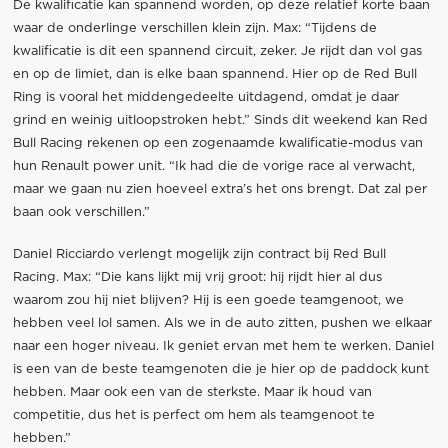
De kwalificatie kan spannend worden, op deze relatief korte baan
waar de onderlinge verschillen klein zijn. Max: “Tijdens de
kwalificatie is dit een spannend circuit, zeker. Je rijdt dan vol gas
en op de limiet, dan is elke baan spannend. Hier op de Red Bull
Ring is vooral het middengedeelte uitdagend, omdat je daar
grind en weinig uitloopstroken hebt.” Sinds dit weekend kan Red
Bull Racing rekenen op een zogenaamde kwalificatie-modus van
hun Renault power unit. “Ik had die de vorige race al verwacht,
maar we gaan nu zien hoeveel extra’s het ons brengt. Dat zal per
baan ook verschillen.”
Daniel Ricciardo verlengt mogelijk zijn contract bij Red Bull
Racing. Max: “Die kans lijkt mij vrij groot: hij rijdt hier al dus
waarom zou hij niet blijven? Hij is een goede teamgenoot, we
hebben veel lol samen. Als we in de auto zitten, pushen we elkaar
naar een hoger niveau. Ik geniet ervan met hem te werken. Daniel
is een van de beste teamgenoten die je hier op de paddock kunt
hebben. Maar ook een van de sterkste. Maar ik houd van
competitie, dus het is perfect om hem als teamgenoot te
hebben.”