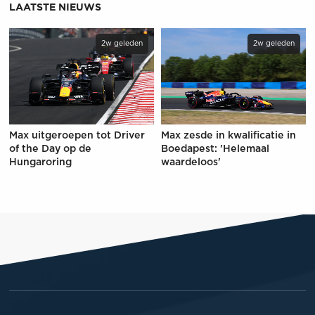
LAATSTE NIEUWS
2w geleden
2w geleden
Max uitgeroepen tot Driver
Max zesde in kwalificatie in
of the Day op de
Boedapest: 'Helemaal
Hungaroring
waardeloos'