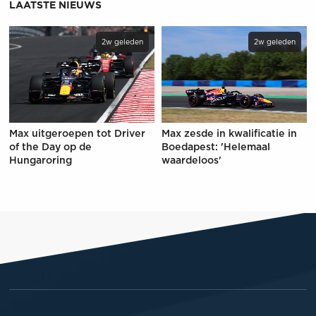
LAATSTE NIEUWS
2w geleden
2w geleden
Max uitgeroepen tot Driver
Max zesde in kwalificatie in
of the Day op de
Boedapest: 'Helemaal
Hungaroring
waardeloos'