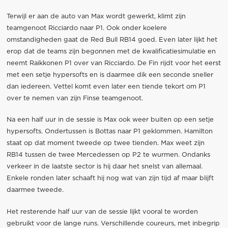
Terwijl er aan de auto van Max wordt gewerkt, klimt zijn
teamgenoot Ricciardo naar P1. Ook onder koelere
omstandigheden gaat de Red Bull RB14 goed. Even later lijkt het
erop dat de teams zijn begonnen met de kwalificatiesimulatie en
neemt Raikkonen P1 over van Ricciardo. De Fin rijdt voor het eerst
met een setje hypersofts en is daarmee dik een seconde sneller
dan iedereen. Vettel komt even later een tiende tekort om P1
over te nemen van zijn Finse teamgenoot.
Na een half uur in de sessie is Max ook weer buiten op een setje
hypersofts. Ondertussen is Bottas naar P1 geklommen. Hamilton
staat op dat moment tweede op twee tienden. Max weet zijn
RB14 tussen de twee Mercedessen op P2 te wurmen. Ondanks
verkeer in de laatste sector is hij daar het snelst van allemaal.
Enkele ronden later schaaft hij nog wat van zijn tijd af maar blijft
daarmee tweede.
Het resterende half uur van de sessie lijkt vooral te worden
gebruikt voor de lange runs. Verschillende coureurs, met inbegrip