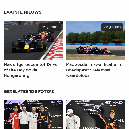
LAATSTE NIEUWS
2w geleden
2w geleden
Max uitgeroepen tot Driver
Max zesde in kwalificatie in
of the Day op de
Boedapest: 'Helemaal
Hungaroring
waardeloos'
GERELATEERDE FOTO'S