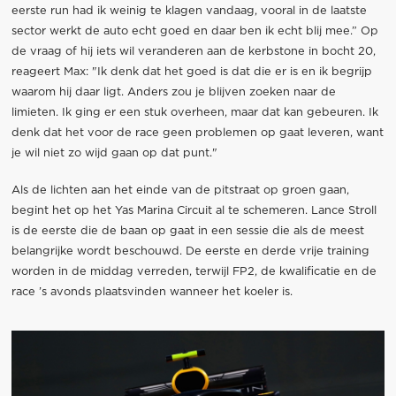
eerste run had ik weinig te klagen vandaag, vooral in de laatste
sector werkt de auto echt goed en daar ben ik echt blij mee.” Op
de vraag of hij iets wil veranderen aan de kerbstone in bocht 20,
reageert Max: "Ik denk dat het goed is dat die er is en ik begrijp
waarom hij daar ligt. Anders zou je blijven zoeken naar de
limieten. Ik ging er een stuk overheen, maar dat kan gebeuren. Ik
denk dat het voor de race geen problemen op gaat leveren, want
je wil niet zo wijd gaan op dat punt."
Als de lichten aan het einde van de pitstraat op groen gaan,
begint het op het Yas Marina Circuit al te schemeren. Lance Stroll
is de eerste die de baan op gaat in een sessie die als de meest
belangrijke wordt beschouwd. De eerste en derde vrije training
worden in de middag verreden, terwijl FP2, de kwalificatie en de
race ’s avonds plaatsvinden wanneer het koeler is.