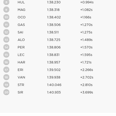
8
HUL
1:38.230
+0.994s
9
MAG
1:38.318
+1.082s
10
OCO
1:38.402
+1.166s
11
GAS
1:38.506
+1.270s
12
SAI
1:38.511
+1.275s
13
ALO
1:38.725
+1.489s
14
PER
1:38.806
+1.570s
15
LEC
1:38.831
+1.595s
16
HAR
1:38.957
+1.721s
17
ERI
1:39.502
+2.266s
18
VAN
1:39.938
+2.702s
19
STR
1:40.046
+2.810s
20
SIR
1:40.935
+3.699s