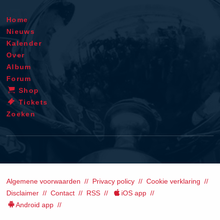
Home
Nieuws
Kalender
Over
Album
Forum
Shop
Tickets
Zoeken
Algemene voorwaarden
Privacy policy
Cookie verklaring
Disclaimer
Contact
RSS
iOS app
Android app