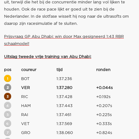
uit, terwijl die het bij de concurrentie minder lang vol lijken te
houden. Ook de race pace lijkt er goed uit te zien bij de
Nederlander. In de slotfase wisselt hij nog naar de ultrasofts om
daarop zijn racesimulatie af te sluiten.
Prijsvraag GP Abu Dhabi: win door Max gesigneerd 1:43 RBR
schaalmodel!
Uitslag tweede vrije training van Abu Dhabi:
pos
coureur
tijd
ronden
1
BOT
1:37.236
2
VER
1:37.280
+0.044s
3
RIC
1:37.428
+0.192s
4
HAM
1:37.443
+0.207s
5
RAI
1:37.461
+0.225s
6
VET
1:37.569
+0.333s
7
GRO
1:38.060
+0.824s