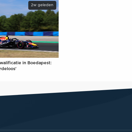
2w geleden
walificatie in Boedapest:
rdeloos'