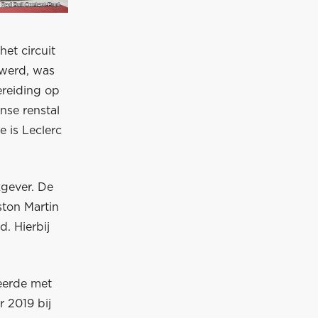
het circuit
 werd, was
ereiding op
nse renstal
e is Leclerc
kgever. De
ton Martin
d. Hierbij
eerde met
 2019 bij