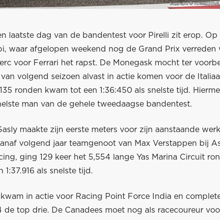
 laatste dag van de bandentest voor Pirelli zit erop. Op 
i, waar afgelopen weekend nog de Grand Prix verreden
lerc voor Ferrari het rapst. De Monegask mocht ter voorb
van volgend seizoen alvast in actie komen voor de Italiaa
35 ronden kwam tot een 1:36:450 als snelste tijd. Hierme
nelste man van de gehele tweedaagse bandentest.
Gasly maakte zijn eerste meters voor zijn aanstaande wer
anaf volgend jaar teamgenoot van Max Verstappen bij As
ing, ging 129 keer het 5,554 lange Yas Marina Circuit ron
n 1:37.916 als snelste tijd.
l kwam in actie voor Racing Point Force India en complet
4 de top drie. De Canadees moet nog als racecoureur voor