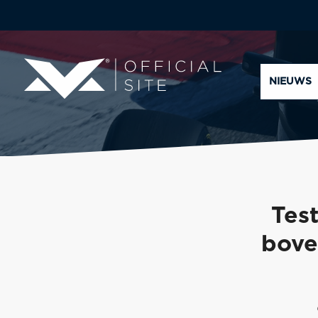
NIEUWS
Tes
bove