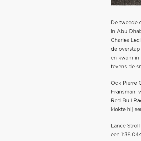
De tweede en
in Abu Dhab
Charles Lec
de overstap 
en kwam in 1
tevens de s
Ook Pierre 
Fransman, v
Red Bull Rac
klokte hij ee
Lance Strol
een 1:38.04