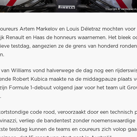
oureurs Artem Markelov en Louis Déletraz mochten voor
lijk Renault en Haas de honneurs waarnemen. Het bleek o
ieve testdag, aangezien ze de grens van honderd ronden
n.
 van Williams vond halverwege de dag nog een rijderswiss
ende Robert Kubica maakte na de middagpauze plaats 
 zijn Formule 1-debuut volgend jaar voor het team uit Gr
.
kortstondige code rood, veroorzaakt door een technisch 
vinazzi, verliep de bandentest zonder noemenswaardige
tste testdag kunnen de teams en coureurs zich volop gaa