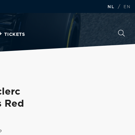
/
NL
EN
TICKETS
lerc
s Red
o