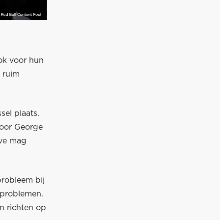
ok voor hun
 ruim
el plaats.
voor George
ove mag
probleem bij
 problemen.
n richten op