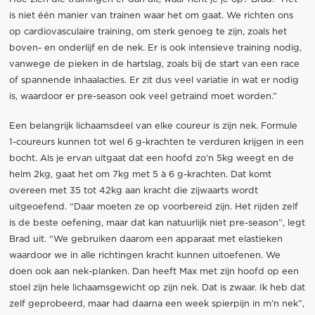
is niet één manier van trainen waar het om gaat. We richten ons
op cardiovasculaire training, om sterk genoeg te zijn, zoals het
boven- en onderlijf en de nek. Er is ook intensieve training nodig,
vanwege de pieken in de hartslag, zoals bij de start van een race
of spannende inhaalacties. Er zit dus veel variatie in wat er nodig
is, waardoor er pre-season ook veel getraind moet worden.”
Een belangrijk lichaamsdeel van elke coureur is zijn nek. Formule
1-coureurs kunnen tot wel 6 g-krachten te verduren krijgen in een
bocht. Als je ervan uitgaat dat een hoofd zo’n 5kg weegt en de
helm 2kg, gaat het om 7kg met 5 à 6 g-krachten. Dat komt
overeen met 35 tot 42kg aan kracht die zijwaarts wordt
uitgeoefend. “Daar moeten ze op voorbereid zijn. Het rijden zelf
is de beste oefening, maar dat kan natuurlijk niet pre-season”, legt
Brad uit. “We gebruiken daarom een apparaat met elastieken
waardoor we in alle richtingen kracht kunnen uitoefenen. We
doen ook aan nek-planken. Dan heeft Max met zijn hoofd op een
stoel zijn hele lichaamsgewicht op zijn nek. Dat is zwaar. Ik heb dat
zelf geprobeerd, maar had daarna een week spierpijn in m’n nek”,