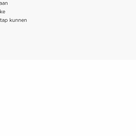
baan
lke
stap kunnen