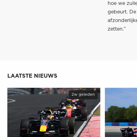
hoe we zull
gebeurt. De 
afzonderlij
zetten.”
LAATSTE NIEUWS
2w geleden