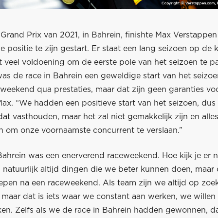
 Grand Prix van 2021, in Bahrein, finishte Max Verstappen
e positie te zijn gestart. Er staat een lang seizoen op de 
t veel voldoening om de eerste pole van het seizoen te 
was de race in Bahrein een geweldige start van het seizo
 weekend qua prestaties, maar dat zijn geen garanties voo
ax. “We hadden een positieve start van het seizoen, dus 
t vasthouden, maar het zal niet gemakkelijk zijn en alles
 om onze voornaamste concurrent te verslaan.”
ahrein was een enerverend raceweekend. Hoe kijk je er 
n natuurlijk altijd dingen die we beter kunnen doen, maar da
oepen na een raceweekend. Als team zijn we altijd op zoe
 maar dat is iets waar we constant aan werken, we willen a
ken. Zelfs als we de race in Bahrein hadden gewonnen, da