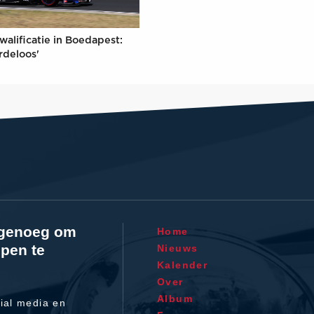
walificatie in Boedapest:
rdeloos'
l genoeg om
Home
pen te
Nieuws
Kalender
Over
Album
ial media en