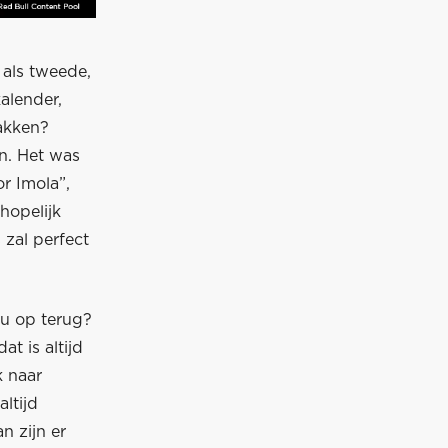
 als tweede,
kalender,
pakken?
en. Het was
r Imola”,
hopelijk
 zal perfect
nu op terug?
t is altijd
k naar
ltijd
n zijn er