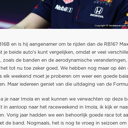
B16B en is hij aangenamer om te rijden dan de RB16? Max 
t je beide auto's kunt vergelijken, omdat er veel verschil
jn, zoals de banden en de aerodynamische veranderingen,
het tot nu toe zeker goed. We hebben nog maar op één c
s elk weekend moet je proberen om weer een goede bala
en. Maar iedereen geniet van die uitdaging van de Formul
a je naar Imola en wat kunnen we verwachten op deze b
xt in aanloop naar het raceweekend in Imola, ik kijk er naa
en. Vorig jaar hadden we een behoorlijk goede race tot a
t de band. Nogmaals, het is nog te vroeg in seizoen om