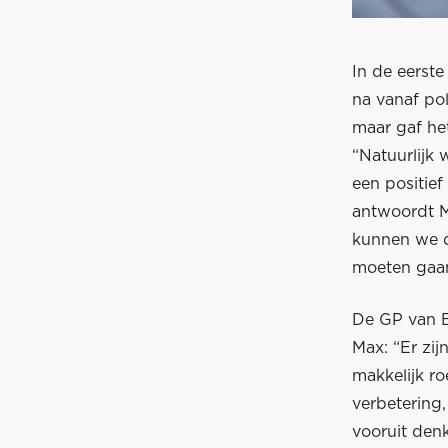
In de eerste
na vanaf pol
maar gaf he
“Natuurlijk 
een positief
antwoordt M
kunnen we da
moeten gaan
De GP van B
Max: “Er zij
makkelijk r
verbetering,
vooruit den