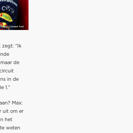
zegt: “Ik
lende
 maar de
ircuit
ns in de
e 1.”
aan? Max:
r uit om er
an het
 te weten