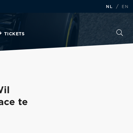
/
NL
EN
TICKETS
Wil
ace te