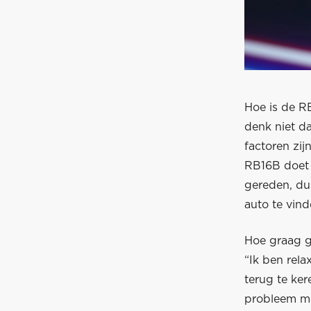
Hoe is de R
denk niet da
factoren zi
RB16B doet 
gereden, du
auto te vind
Hoe graag g
“Ik ben rela
terug te ker
probleem me