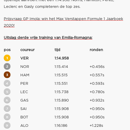
tijdenlijst aanvoert met een 1:14.958. Norris, Hamilton, Pérez,
Leclerc en Gasly completeren de top zes.
Prijsvraag GP Imola: win het Max Verstappen Formule 1 Jaarboek
2020!
Uitslag derde vrije training van Emilia-Romagna:
pos
coureur
tijd
ronden
1
VER
1:14.958
2
NOR
1:15.414
+0.456s
3
HAM
1:15.515
+0.557s
4
PER
1:15.551
+0.593s
5
LEC
1:15.738
+0.780s
6
GAS
1:15.890
+0.932s
7
SAI
1:15.908
+0.950s
8
BOT
1:15.908
+0.950s
9
ALO
1:16.186
+1.228s