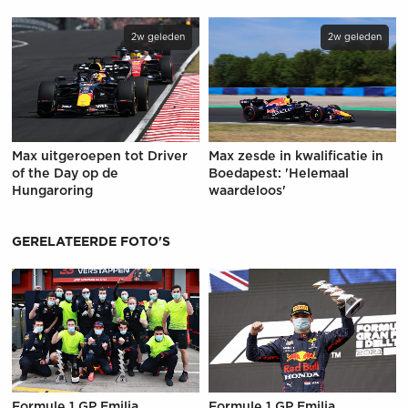
2w geleden
2w geleden
Max uitgeroepen tot Driver
Max zesde in kwalificatie in
of the Day op de
Boedapest: 'Helemaal
Hungaroring
waardeloos'
GERELATEERDE FOTO'S
Formule 1 GP Emilia
Formule 1 GP Emilia