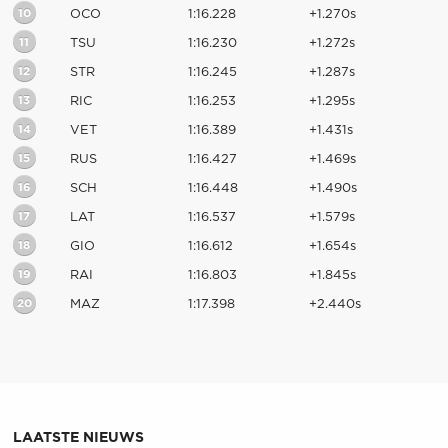
10
OCO
1:16.228
+1.270s
11
TSU
1:16.230
+1.272s
12
STR
1:16.245
+1.287s
13
RIC
1:16.253
+1.295s
14
VET
1:16.389
+1.431s
15
RUS
1:16.427
+1.469s
16
SCH
1:16.448
+1.490s
17
LAT
1:16.537
+1.579s
18
GIO
1:16.612
+1.654s
19
RAI
1:16.803
+1.845s
20
MAZ
1:17.398
+2.440s
LAATSTE NIEUWS