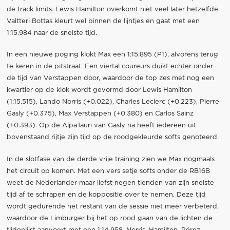
de track limits. Lewis Hamilton overkomt niet veel later hetzelfde.
Valtteri Bottas kleurt wel binnen de lijntjes en gaat met een
1:15.984 naar de snelste tijd.
In een nieuwe poging klokt Max een 1:15.895 (P1), alvorens terug
te keren in de pitstraat. Een viertal coureurs duikt echter onder
de tijd van Verstappen door, waardoor de top zes met nog een
kwartier op de klok wordt gevormd door Lewis Hamilton
(1:15.515), Lando Norris (+0.022), Charles Leclerc (+0.223), Pierre
Gasly (+0.375), Max Verstappen (+0.380) en Carlos Sainz
(+0.393). Op de AlpaTauri van Gasly na heeft iedereen uit
bovenstaand rijtje zijn tijd op de roodgekleurde softs genoteerd.
In de slotfase van de derde vrije training zien we Max nogmaals
het circuit op komen. Met een vers setje softs onder de RB16B
weet de Nederlander maar liefst negen tienden van zijn snelste
tijd af te schrapen en de koppositie over te nemen. Deze tijd
wordt gedurende het restant van de sessie niet meer verbeterd,
waardoor de Limburger bij het op rood gaan van de lichten de