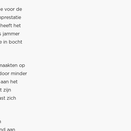
ie voor de
prestatie
 heeft het
as jammer
e in bocht
 maakten op
 door minder
 aan het
 zijn
ast zich
n
ond aan