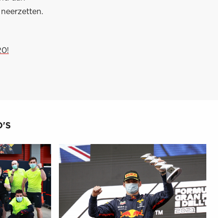
neerzetten.
20!
'S