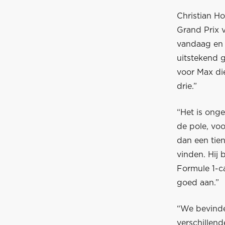
Christian Ho
Grand Prix 
vandaag en o
uitstekend 
voor Max die
drie.”
“Het is ong
de pole, vo
dan een tien
vinden. Hij 
Formule 1-ca
goed aan.”
“We bevinde
verschillen