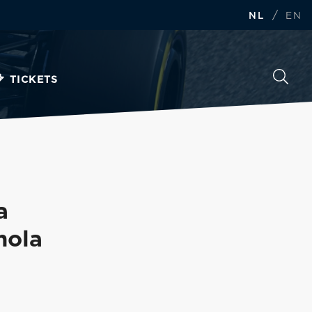
/
NL
EN
TICKETS
a
mola