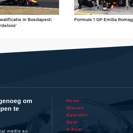
Formule 1 GP Emilia Romag
walificatie in Boedapest:
rdeloos'
l genoeg om
Home
pen te
Nieuws
Kalender
Over
Album
ial media en