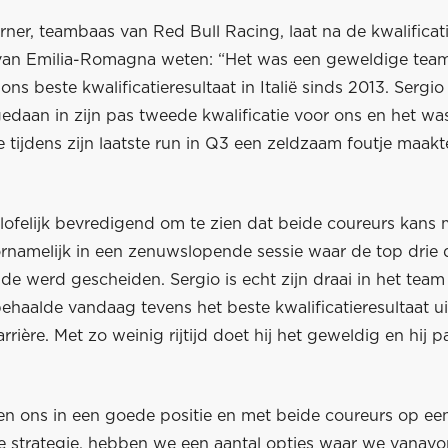
rner, teambaas van Red Bull Racing, laat na de kwalificat
van Emilia-Romagna weten: “Het was een geweldige team
ns beste kwalificatieresultaat in Italië sinds 2013. Sergio
gedaan in zijn pas tweede kwalificatie voor ons en het w
 tijdens zijn laatste run in Q3 een zeldzaam foutje maakt
elofelijk bevredigend om te zien dat beide coureurs kans
ornamelijk in een zenuwslopende sessie waar de top drie
de werd gescheiden. Sergio is echt zijn draai in het team
behaalde vandaag tevens het beste kwalificatieresultaat uit
rrière. Met zo weinig rijtijd doet hij het geweldig en hij p
n ons in een goede positie en met beide coureurs op ee
de strategie, hebben we een aantal opties waar we vanav