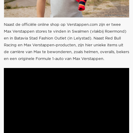
Naast de officiële online shop op Verstappen.com zijn er twee
Max Verstappen stores te vinden in Swalmen (vlakbij Roermond)
en in Batavia Stad Fashion Outlet (in Lelystad). Naast Red Bull
Racing en Max Verstappen-producten, zijn hier unieke items uit
de carrière van Max te bewonderen, zoals helmen, overalls, bekers
en een originele Formule 1-auto van Max Verstappen.