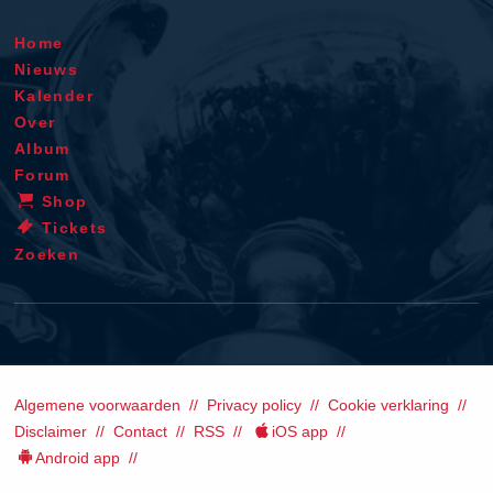
Home
Nieuws
Kalender
Over
Album
Forum
Shop
Tickets
Zoeken
Algemene voorwaarden
Privacy policy
Cookie verklaring
Disclaimer
Contact
RSS
iOS app
Android app