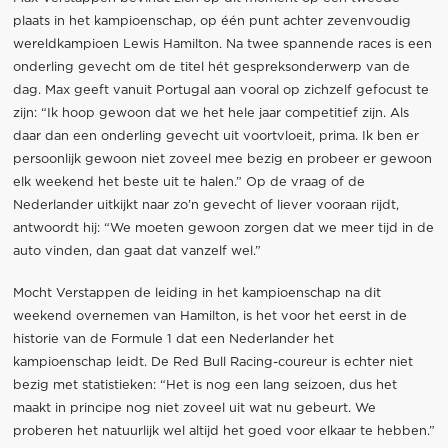
plaats in het kampioenschap, op één punt achter zevenvoudig
wereldkampioen Lewis Hamilton. Na twee spannende races is een
onderling gevecht om de titel hét gespreksonderwerp van de
dag. Max geeft vanuit Portugal aan vooral op zichzelf gefocust te
zijn: “Ik hoop gewoon dat we het hele jaar competitief zijn. Als
daar dan een onderling gevecht uit voortvloeit, prima. Ik ben er
persoonlijk gewoon niet zoveel mee bezig en probeer er gewoon
elk weekend het beste uit te halen.” Op de vraag of de
Nederlander uitkijkt naar zo’n gevecht of liever vooraan rijdt,
antwoordt hij: “We moeten gewoon zorgen dat we meer tijd in de
auto vinden, dan gaat dat vanzelf wel.”
Mocht Verstappen de leiding in het kampioenschap na dit
weekend overnemen van Hamilton, is het voor het eerst in de
historie van de Formule 1 dat een Nederlander het
kampioenschap leidt. De Red Bull Racing-coureur is echter niet
bezig met statistieken: “Het is nog een lang seizoen, dus het
maakt in principe nog niet zoveel uit wat nu gebeurt. We
proberen het natuurlijk wel altijd het goed voor elkaar te hebben.”