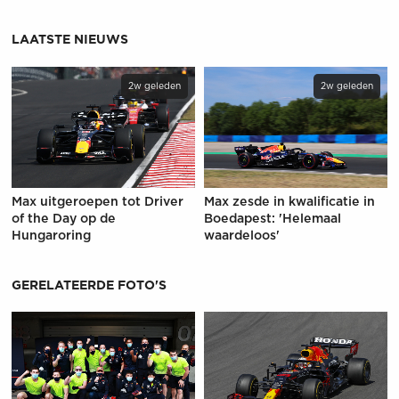
LAATSTE NIEUWS
2w geleden
2w geleden
Max uitgeroepen tot Driver
Max zesde in kwalificatie in
of the Day op de
Boedapest: 'Helemaal
Hungaroring
waardeloos'
GERELATEERDE FOTO'S