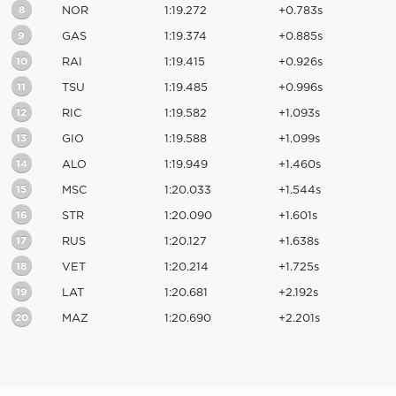
8
NOR
1:19.272
+0.783s
9
GAS
1:19.374
+0.885s
10
RAI
1:19.415
+0.926s
11
TSU
1:19.485
+0.996s
12
RIC
1:19.582
+1.093s
13
GIO
1:19.588
+1.099s
14
ALO
1:19.949
+1.460s
15
MSC
1:20.033
+1.544s
16
STR
1:20.090
+1.601s
17
RUS
1:20.127
+1.638s
18
VET
1:20.214
+1.725s
19
LAT
1:20.681
+2.192s
20
MAZ
1:20.690
+2.201s