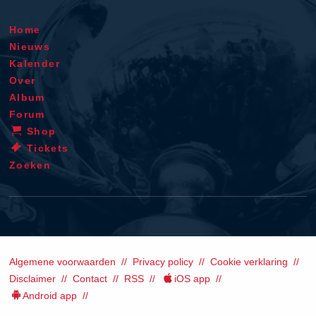
Home
Nieuws
Kalender
Over
Album
Forum
Shop
Tickets
Zoeken
Algemene voorwaarden
Privacy policy
Cookie verklaring
Disclaimer
Contact
RSS
iOS app
Android app