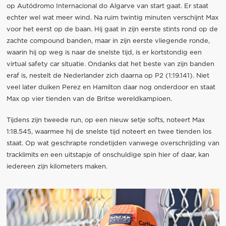
op Autódromo Internacional do Algarve van start gaat. Er staat
echter wel wat meer wind. Na ruim twintig minuten verschijnt Max
voor het eerst op de baan. Hij gaat in zijn eerste stints rond op de
zachte compound banden, maar in zijn eerste vliegende ronde,
waarin hij op weg is naar de snelste tijd, is er kortstondig een
virtual safety car situatie. Ondanks dat het beste van zijn banden
eraf is, nestelt de Nederlander zich daarna op P2 (1:19.141). Niet
veel later duiken Perez en Hamilton daar nog onderdoor en staat
Max op vier tienden van de Britse wereldkampioen.
Tijdens zijn tweede run, op een nieuw setje softs, noteert Max
1:18.545, waarmee hij de snelste tijd noteert en twee tienden los
staat. Op wat geschrapte rondetijden vanwege overschrijding van
tracklimits en een uitstapje of onschuldige spin hier of daar, kan
iedereen zijn kilometers maken.