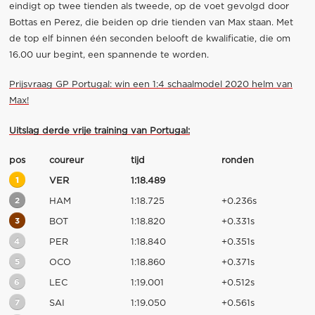
eindigt op twee tienden als tweede, op de voet gevolgd door
Bottas en Perez, die beiden op drie tienden van Max staan. Met
de top elf binnen één seconden belooft de kwalificatie, die om
16.00 uur begint, een spannende te worden.
Prijsvraag GP Portugal: win een 1:4 schaalmodel 2020 helm van
Max!
Uitslag derde vrije training van Portugal:
pos
coureur
tijd
ronden
1
VER
1:18.489
2
HAM
1:18.725
+0.236s
3
BOT
1:18.820
+0.331s
4
PER
1:18.840
+0.351s
5
OCO
1:18.860
+0.371s
6
LEC
1:19.001
+0.512s
7
SAI
1:19.050
+0.561s