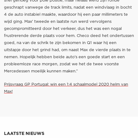
snel genoeg voor pole positie, maar helaas werd zijn ronde
geschrapt vanwege de track limits, nadat een windvlaag in bocht
4 de auto instabiel maakte, waardoor hij een paar millimeters te
wijd ging. Max' tweede en laatste run werd vervolgens
gecompromitteerd door het verkeer, dus het was een nogal
frustrerende derde plaats voor hem. Checo deed het ondertussen
goed, na van de schrik te zijn bekomen in Q1 waar hij een
uitstapje door het grind had, om naast Max de vierde plaats in te
nemen. Hopelijk hebben beide auto's een goede start en een
probleemloze race morgen, zodat we het de twee voorste
Mercedessen moeilijk kunnen maken.”
Prijsvraag GP Portugal: win een 1:4 schaalmodel 2020 helm van
Max!
LAATSTE NIEUWS