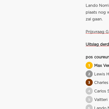
Lando Norri
plaats nog w
zal gaan.
Prijsvraag 
Uitslag derd
pos
coureur
1
Max Ve
2
Lewis H
3
Charles
4
Carlos 
5
Valtteri
6
Lando N