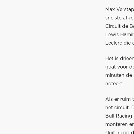
Max Verstapp
snelste afge
Circuit de B
Lewis Hamil
Leclerc die 
Het is drieë
gaat voor de
minuten de e
noteert.
Als er ruim 
het circuit.
Bull Racing
monteren en 
sluit hij op