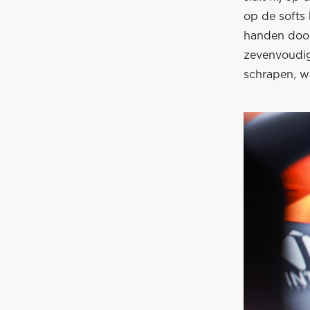
op de softs 
handen door
zevenvoudig
schrapen, w