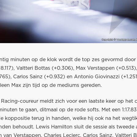
ntig minuten op de klok wordt de top zes gevormd door
18.117), Valtteri Bottas (+0.306), Max Verstappen (+0.513)
765), Carlos Sainz (+0.932) en Antonio Giovinazzi (+1.251)
 alleen Max zijn tijd op de mediums gereden.
Racing-coureur meldt zich voor een laatste keer op het c
inuten te gaan, ditmaal op de rode softs. Met een 1:17.8
e koppositie terug in handen, welke hij ook na het wegti
nden behoudt. Lewis Hamilton sluit de sessie als tweede 
 van Verstappen. Charles Leclerc, Carlos Sainz, Valtteri 