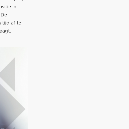
sitie in
 De
tijd af te
aagt.