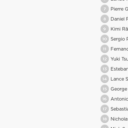
7
Pierre 
8
Daniel 
9
Kimi Rä
10
Sergio 
11
Fernan
12
Yuki Ts
13
Esteba
14
Lance S
15
George 
16
Antonio
17
Sebasti
18
Nicholas