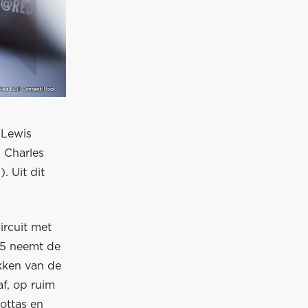
 Lewis
, Charles
. Uit dit
ircuit met
35 neemt de
kken van de
af, op ruim
Bottas en