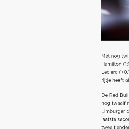
Met nog twi
Hamilton (1:
Leclerc (+0.
rijtje heeft
De Red Bull 
nog twaalf m
Limburger d
laatste seco
twee tienden