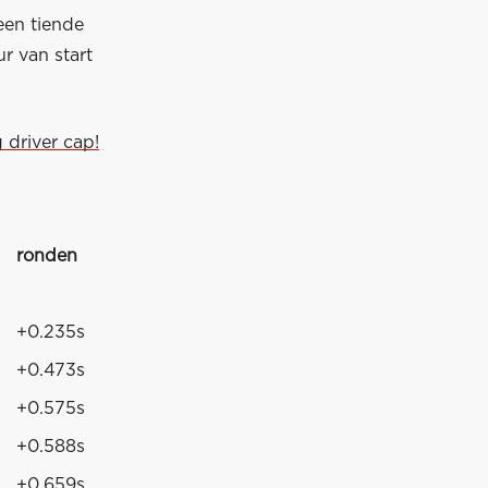
een tiende
r van start
 driver cap!
ronden
+0.235s
+0.473s
+0.575s
+0.588s
+0.659s