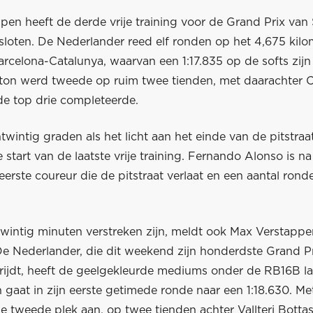
en heeft de derde vrije training voor de Grand Prix van 
sloten. De Nederlander reed elf ronden op het 4,675 kilo
arcelona-Catalunya, waarvan een 1:17.835 op de softs zijn
ton werd tweede op ruim twee tienden, met daarachter C
de top drie completeerde.
ntwintig graden als het licht aan het einde van de pitstra
 start van de laatste vrije training. Fernando Alonso is na
erste coureur die de pitstraat verlaat en een aantal rond
twintig minuten verstreken zijn, meldt ook Max Verstappe
 De Nederlander, die dit weekend zijn honderdste Grand P
 rijdt, heeft de geelgekleurde mediums onder de RB16B l
gaat in zijn eerste getimede ronde naar een 1:18.630. Met
 de tweede plek aan, op twee tienden achter Vallteri Bottas 