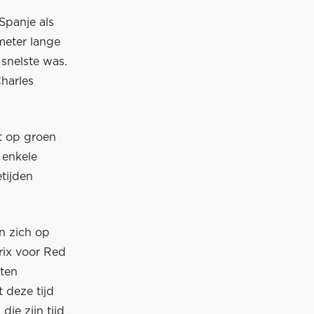
Spanje als
meter lange
 snelste was.
harles
at op groen
 enkele
etijden
n zich op
rix voor Red
aten
 deze tijd
die zijn tijd