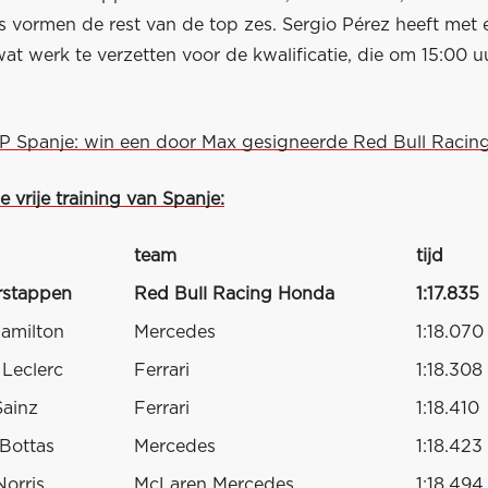
s vormen de rest van de top zes. Sergio Pérez heeft met 
at werk te verzetten voor de kwalificatie, die om 15:00 uu
GP Spanje: win een door Max gesigneerde Red Bull Racing
e vrije training van Spanje:
team
tijd
rstappen
Red Bull Racing Honda
1:17.835
amilton
Mercedes
1:18.070
 Leclerc
Ferrari
1:18.308
Sainz
Ferrari
1:18.410
 Bottas
Mercedes
1:18.423
orris
McLaren Mercedes
1:18.494