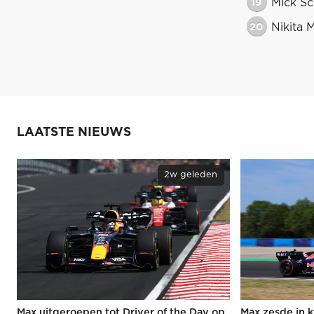
19
Mick S
20
Nikita 
LAATSTE NIEUWS
2w geleden
Max uitgeroepen tot Driver of the Day op
Max zesde in k