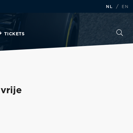
/
NL
EN
TICKETS
vrije