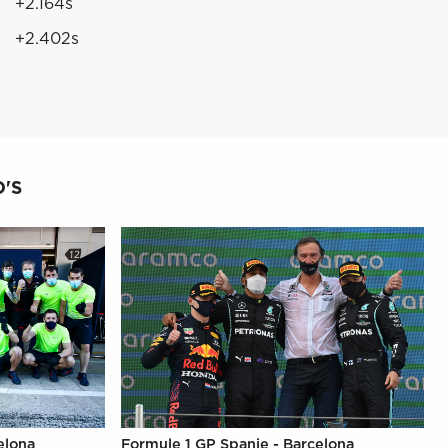
+2.164s
+2.402s
'S
elona
Formule 1 GP Spanje - Barcelona