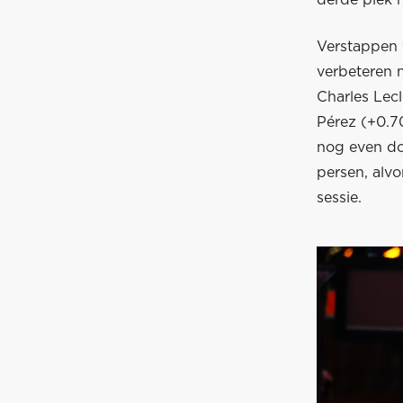
derde plek n
Verstappen 
verbeteren 
Charles Lecl
Pérez (+0.70
nog even doo
persen, alvo
sessie.