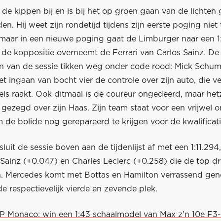
s de kippen bij en is bij het op groen gaan van de lichten 
den. Hij weet zijn rondetijd tijdens zijn eerste poging niet 
 maar in een nieuwe poging gaat de Limburger naar een 1:
 de koppositie overneemt de Ferrari van Carlos Sainz. De
n van de sessie tikken weg onder code rood: Mick Schu
 het ingaan van bocht vier de controle over zijn auto, die 
ls raakt. Ook ditmaal is de coureur ongedeerd, maar het
gezegd over zijn Haas. Zijn team staat voor een vrijwel 
de bolide nog gerepareerd te krijgen voor de kwalificati
luit de sessie boven aan de tijdenlijst af met een 1:11.29
Sainz (+0.047) en Charles Leclerc (+0.258) die de top dr
. Mercedes komt met Bottas en Hamilton verrassend gen
e respectievelijk vierde en zevende plek.
GP Monaco: win een 1:43 schaalmodel van Max z'n 10e F3-