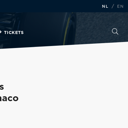
/
NL
EN
TICKETS
s
onaco