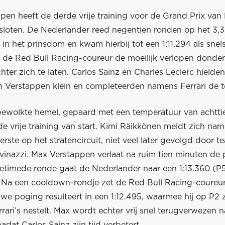
pen heeft de derde vrije training voor de Grand Prix van
esloten. De Nederlander reed negentien ronden op het 3,3
t in het prinsdom en kwam hierbij tot een 1:11.294 als snelst
kt de Red Bull Racing-coureur de moeilijk verlopen donde
hter zich te laten. Carlos Sainz en Charles Leclerc hielden
n Verstappen klein en completeerden namens Ferrari de t
ewolkte hemel, gepaard met een temperatuur van achtti
e vrije training van start. Kimi Räikkönen meldt zich nam
rste op het stratencircuit, niet veel later gevolgd door 
inazzi. Max Verstappen verlaat na ruim tien minuten de pi
 getimede ronde gaat de Nederlander naar een 1:13.360 (P
. Na een cooldown-rondje zet de Red Bull Racing-coureu
we poging resulteert in een 1:12.495, waarmee hij op P2 
rari’s nestelt. Max wordt echter vrij snel terugverwezen 