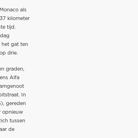
 Monaco als
37 kilometer
e tijd.
rdag
 het gat ten
op drie.
en graden,
ens Alfa
teamgenoot
tstraat. In
5), gereden
r opnieuw
zich tussen
naar de