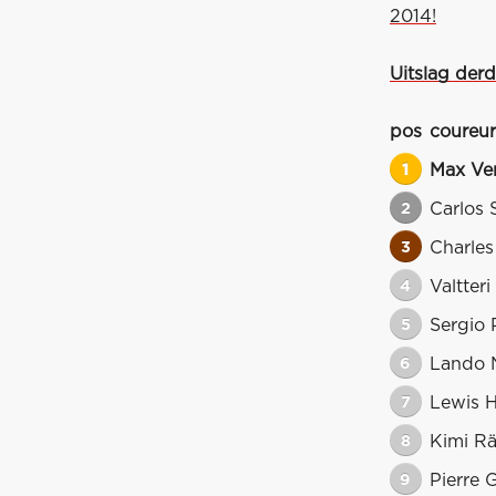
2014!
Uitslag derd
pos
coureur
1
Max Ve
2
Carlos 
3
Charles
4
Valtteri
5
Sergio 
6
Lando N
7
Lewis H
8
Kimi R
9
Pierre 