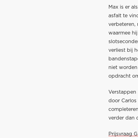
Max is er al
asfalt te vin
verbeteren,
waarmee hij
slotseconde
verliest bij
bandenstape
niet worden 
opdracht om 
Verstappen s
door Carlos 
completeren
verder dan d
Prijsvraag 