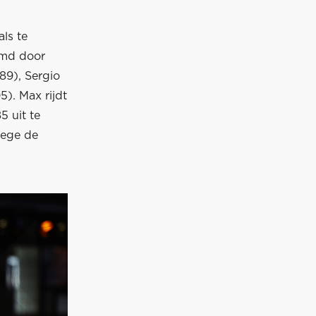
ls te
rmd door
189), Sergio
5). Max rijdt
5 uit te
wege de