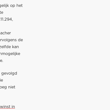
gelijk op het
te
11.294,
macher
vervolgens de
zelfde kan
onmogelijke
e.
4, gevolgd
ie
oeg niet
winst in