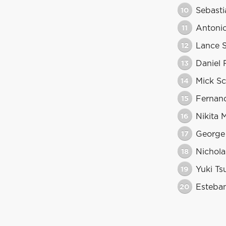
10
Sebasti
11
Antonio
12
Lance S
13
Daniel 
14
Mick S
15
Fernan
16
Nikita 
17
George 
18
Nicholas
19
Yuki T
20
Esteba