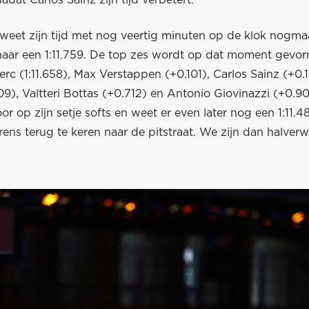
adat Carlos Sainz zijn tijd verbetert.
weet zijn tijd met nog veertig minuten op de klok nogmaa
naar een 1:11.759. De top zes wordt op dat moment gevo
erc (1:11.658), Max Verstappen (+0.101), Carlos Sainz (+0.
9), Valtteri Bottas (+0.712) en Antonio Giovinazzi (+0.90
r op zijn setje softs en weet er even later nog een 1:11.48
rens terug te keren naar de pitstraat. We zijn dan halver