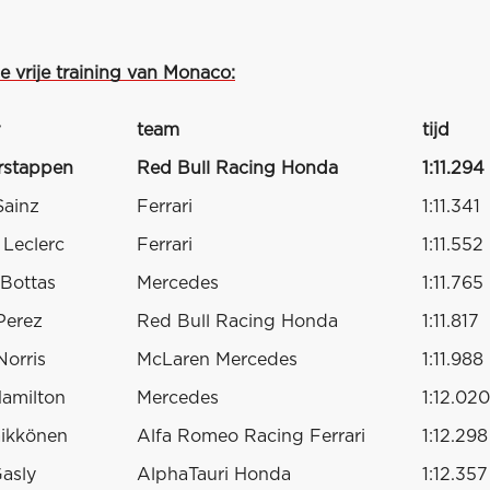
e vrije training van Monaco:
team
tijd
rstappen
Red Bull Racing Honda
1:11.294
Sainz
Ferrari
1:11.341
 Leclerc
Ferrari
1:11.552
 Bottas
Mercedes
1:11.765
Perez
Red Bull Racing Honda
1:11.817
orris
McLaren Mercedes
1:11.988
amilton
Mercedes
1:12.020
äikkönen
Alfa Romeo Racing Ferrari
1:12.298
Gasly
AlphaTauri Honda
1:12.357