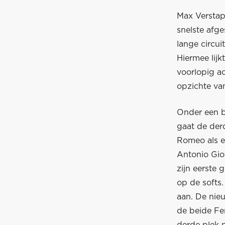
Max Verstap
snelste afg
lange circui
Hiermee lij
voorlopig ac
opzichte va
Onder een b
gaat de derd
Romeo als ee
Antonio Giov
zijn eerste
op de softs
aan. De nieu
de beide Fer