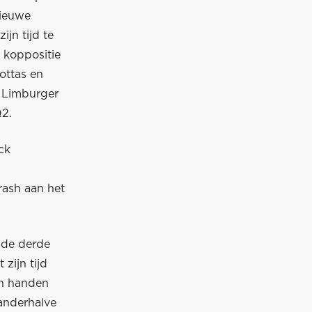
nieuwe
jn tijd te
 koppositie
Bottas en
e Limburger
Q2.
ck
rash aan het
 de derde
zijn tijd
 in handen
anderhalve