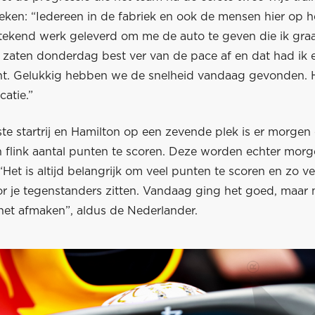
ken: “Iedereen in de fabriek en ook de mensen hier op he
tekend werk geleverd om me de auto te geven die ik gra
zaten donderdag best ver van de pace af en dat had ik e
ht. Gelukkig hebben we de snelheid vandaag gevonden. 
catie.”
ste startrij en Hamilton op een zevende plek is er morge
 flink aantal punten te scoren. Deze worden echter mor
“Het is altijd belangrijk om veel punten te scoren en zo ve
or je tegenstanders zitten. Vandaag ging het goed, maar
et afmaken”, aldus de Nederlander.