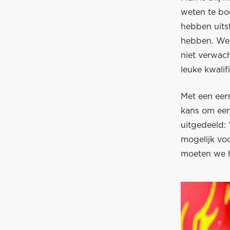
weten te boe
hebben uits
hebben. We 
niet verwac
leuke kwalifi
Met een eer
kans om een
uitgedeeld: 
mogelijk vo
moeten we h