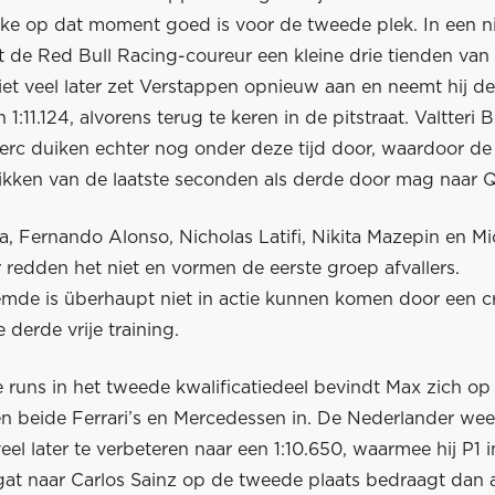
lke op dat moment goed is voor de tweede plek. In een 
de Red Bull Racing-coureur een kleine drie tienden van zi
et veel later zet Verstappen opnieuw aan en neemt hij de
 1:11.124, alvorens terug te keren in de pitstraat. Valtteri 
lerc duiken echter nog onder deze tijd door, waardoor d
ikken van de laatste seconden als derde door mag naar 
, Fernando Alonso, Nicholas Latifi, Nikita Mazepin en Mi
redden het niet en vormen de eerste groep afvallers.
mde is überhaupt niet in actie kunnen komen door een c
 derde vrije training.
 runs in het tweede kwalificatiedeel bevindt Max zich op
en beide Ferrari’s en Mercedessen in. De Nederlander weet 
veel later te verbeteren naar een 1:10.650, waarmee hij P1
gat naar Carlos Sainz op de tweede plaats bedraagt dan 