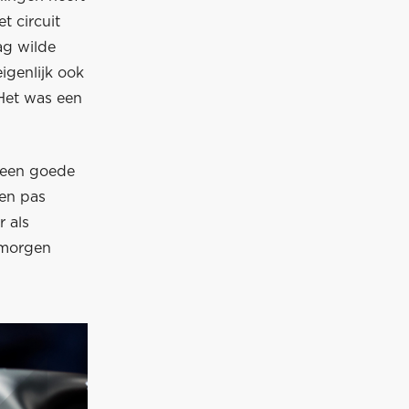
t circuit
ag wilde
igenlijk ook
Het was een
n een goede
gen pas
r als
 morgen