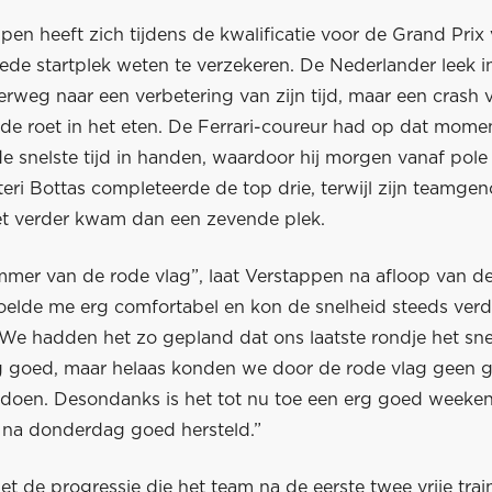
pen heeft zich tijdens de kwalificatie voor de Grand Pri
de startplek weten te verzekeren. De Nederlander leek in
rweg naar een verbetering van zijn tijd, maar een crash 
ide roet in het eten. De Ferrari-coureur had op dat mome
e snelste tijd in handen, waardoor hij morgen vanaf pole
tteri Bottas completeerde de top drie, terwijl zijn teamge
et verder kwam dan een zevende plek.
mer van de rode vlag”, laat Verstappen na afloop van de 
voelde me erg comfortabel en kon de snelheid steeds verd
e hadden het zo gepland dat ons laatste rondje het snel
g goed, maar helaas konden we door de rode vlag geen g
e doen. Desondanks is het tot nu toe een erg goed weeke
na donderdag goed hersteld.”
met de progressie die het team na de eerste twee vrije tra