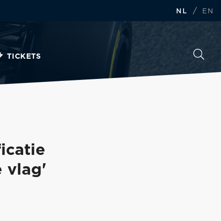
/
NL
EN
TICKETS
icatie
 vlag'