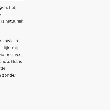
gen, het
p
is natuurlijk
en sowieso
 lijkt mij
had heel veel
onde. Het is
rde
n zonde.”