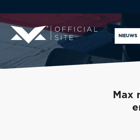
NIEUWS
Max n
e