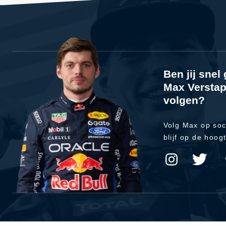
Ben jij sne
Max Verstap
volgen?
Volg Max op soc
blijf op de hoog