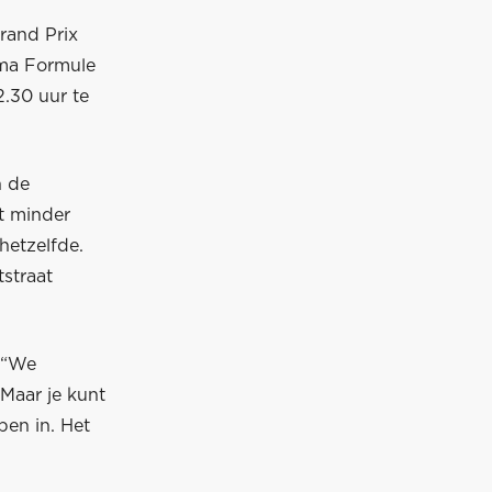
Grand Prix
mma Formule
.30 uur te
n de
t minder
hetzelfde.
straat
: “We
 Maar je kunt
pen in. Het