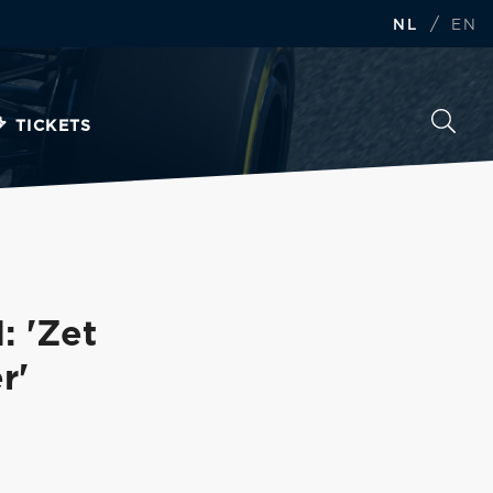
/
NL
EN
TICKETS
: 'Zet
r'