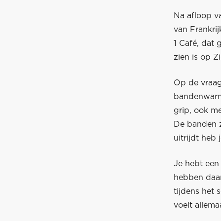
Na afloop va
van Frankri
1 Café, dat
zien is op Z
Op de vraag
bandenwarme
grip, ook me
De banden z
uitrijdt heb 
Je hebt een 
hebben daar 
tijdens het
voelt allema