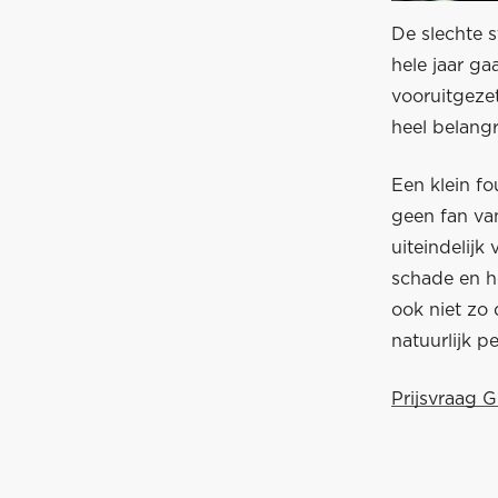
De slechte s
hele jaar ga
vooruitgezet
heel belangri
Een klein fo
geen fan van
uiteindelijk
schade en h
ook niet zo 
natuurlijk p
Prijsvraag G