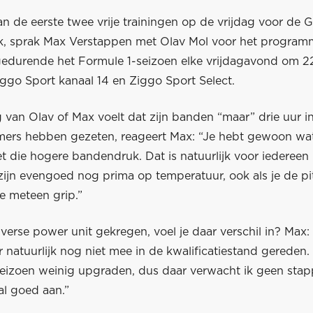
n de eerste twee vrije trainingen op de vrijdag voor de 
jk, sprak Max Verstappen met Olav Mol voor het progra
 gedurende het Formule 1-seizoen elke vrijdagavond om 22
iggo Sport kanaal 14 en Ziggo Sport Select.
 van Olav of Max voelt dat zijn banden “maar” drie uur i
rs hebben gezeten, reageert Max: “Je hebt gewoon wa
t die hogere bandendruk. Dat is natuurlijk voor iedereen 
ijn evengoed nog prima op temperatuur, ook als je de pit
je meteen grip.”
verse power unit gekregen, voel je daar verschil in? Max
natuurlijk nog niet mee in de kwalificatiestand gereden.
 seizoen weinig upgraden, dus daar verwacht ik geen stap
al goed aan.”