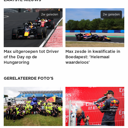
2w geleden
2w geleden
Max uitgeroepen tot Driver
Max zesde in kwalificatie in
of the Day op de
Boedapest: 'Helemaal
Hungaroring
waardeloos'
GERELATEERDE FOTO'S