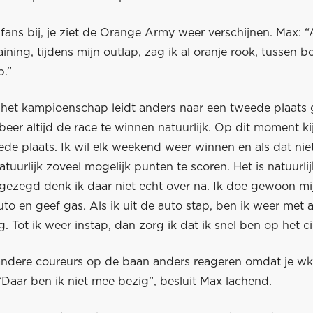
 fans bij, je ziet de Orange Army weer verschijnen. Max: “
raining, tijdens mijn outlap, zag ik al oranje rook, tussen b
p.”
e het kampioenschap leidt anders naar een tweede plaats 
beer altijd de race te winnen natuurlijk. Op dit moment kij
de plaats. Ik wil elk weekend weer winnen en als dat nie
atuurlijk zoveel mogelijk punten te scoren. Het is natuurli
 gezegd denk ik daar niet echt over na. Ik doe gewoon mij
uto en geef gas. Als ik uit de auto stap, ben ik weer met 
. Tot ik weer instap, dan zorg ik dat ik snel ben op het cir
 andere coureurs op de baan anders reageren omdat je wk
Daar ben ik niet mee bezig”, besluit Max lachend.