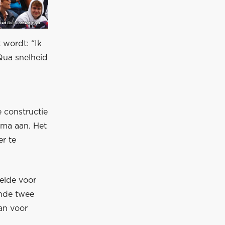
 wordt: “Ik
 Qua snelheid
 constructie
ima aan. Het
er te
oelde voor
ende twee
an voor