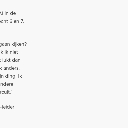
Al in de
ocht 6 en 7.
gaan kijken?
k ik niet
t lukt dan
jk anders,
n ding. Ik
andere
cuit.”
-leider