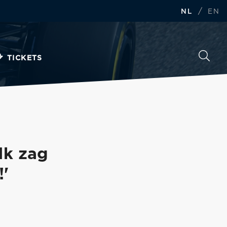
/
NL
EN
TICKETS
Ik zag
!'