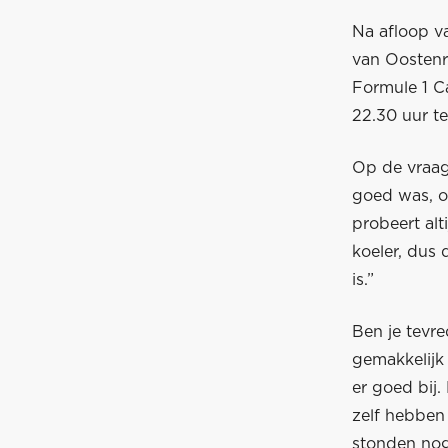
Na afloop va
van Oostenr
Formule 1 C
22.30 uur te
Op de vraag 
goed was, of
probeert alt
koeler, dus 
is.”
Ben je tevre
gemakkelijk
er goed bij
zelf hebben
stonden nog