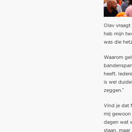
Olav vraagt
heb mijn twe
was die hetz
Waarom geld
bandenspann
heeft. Ieder
is wel duide
zeggen.”
Vind je dat 
mij gewoon 
dagen wat wa
staan, maar 