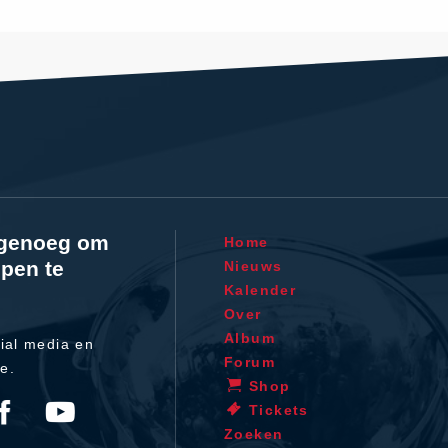
l genoeg om
Home
pen te
Nieuws
Kalender
Over
Album
ial media en
Forum
te.
Shop
Tickets
Zoeken