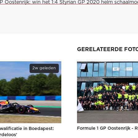
GP Oostenrijk: win het 1:4 Styrian GP 2020 helm schaalmo
GERELATEERDE FOTO
2w geleden
Formule 1 GP Oostenrijk - R
walificatie in Boedapest:
rdeloos'