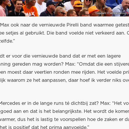
 Max ook naar de vernieuwde Pirelli band waarmee getest
e setjes al gebruikt. Die band voelde niet verkeerd aan.
elfde.”
t er voor die vernieuwde band dat er met een lagere
ing gereden mag worden? Max: “Omdat die een stijvere
een moest daar veertien ronden mee rijden. Het voelde pr
lijk waarom ze het aanpassen, daar hoef ik verder niks ov
Mercedes er in de lange runs té dichtbij zat? Max: “Het v
goed aan en dat is het belangrijkste. Het wordt de kom
rmer, dus het is lastig te voorspellen hoe de zaken er d
het is positief dat het prima aanvoelde.”