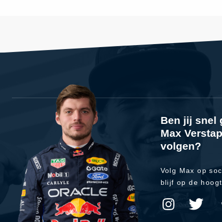
Ben jij sne
Max Verstap
volgen?
Volg Max op soc
blijf op de hoog