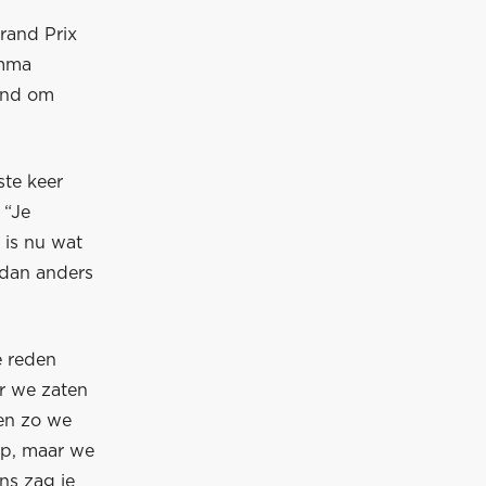
Grand Prix
amma
vond om
ste keer
 “Je
 is nu wat
 dan anders
e reden
ar we zaten
 en zo we
op, maar we
ns zag je