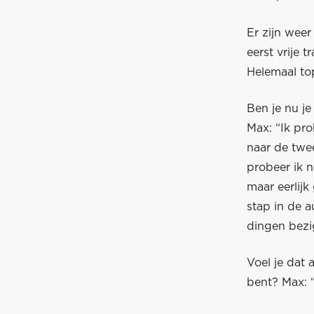
Er zijn weer
eerst vrije t
Helemaal to
Ben je nu j
Max: “Ik pro
naar de twee
probeer ik n
maar eerlijk
stap in de a
dingen bezig
Voel je dat
bent? Max: “