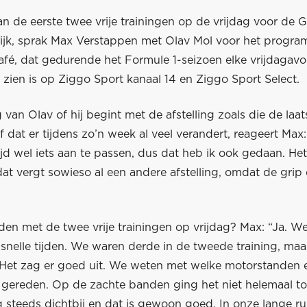
n de eerste twee vrije trainingen op de vrijdag voor de 
ijk, sprak Max Verstappen met Olav Mol voor het progr
afé, dat gedurende het Formule 1-seizoen elke vrijdaga
 zien is op Ziggo Sport kanaal 14 en Ziggo Sport Select.
van Olav of hij begint met de afstelling zoals die de laat
 dat er tijdens zo’n week al veel verandert, reageert Max:
ijd wel iets aan te passen, dus dat heb ik ook gedaan. Het
dat vergt sowieso al een andere afstelling, omdat de grip
den met de twee vrije trainingen op vrijdag? Max: “Ja. W
 snelle tijden. We waren derde in de tweede training, ma
. Het zag er goed uit. We weten met welke motorstanden
 gereden. Op de zachte banden ging het niet helemaal t
 steeds dichtbij en dat is gewoon goed. In onze lange ru