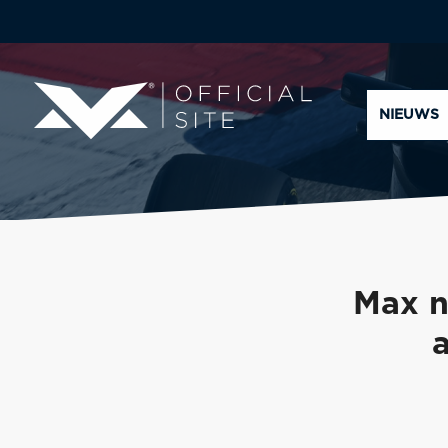
NIEUWS
Max n
a