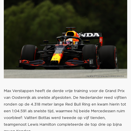
Max Verstappen heeft de derde vrije training voor de Grand Prix
van Oostenrijk als snelste afgesloten. De Nederlander reed vijftien
ronden op de 4.318 meter lange Red Bull Ring en kwam hierin tot
een 1:04.591 als snelste tijd, waarmee hij beide Mercedessen ruim
voorbleef: Valtteri Bottas werd tweede op vijf tienden,
teamgenoot Lewis Hamilton completeerde de top drie op bijna