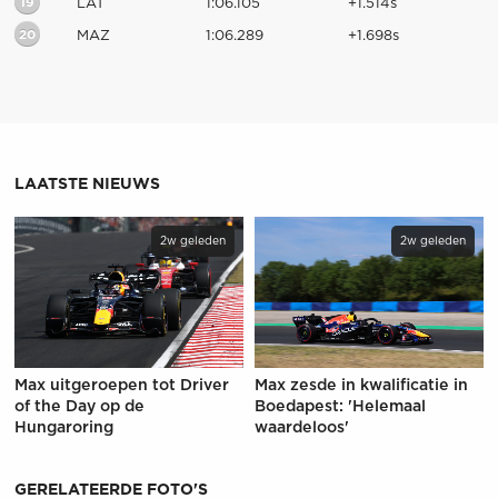
19
LAT
1:06.105
+1.514s
20
MAZ
1:06.289
+1.698s
LAATSTE NIEUWS
2w geleden
2w geleden
Max uitgeroepen tot Driver
Max zesde in kwalificatie in
of the Day op de
Boedapest: 'Helemaal
Hungaroring
waardeloos'
GERELATEERDE FOTO'S