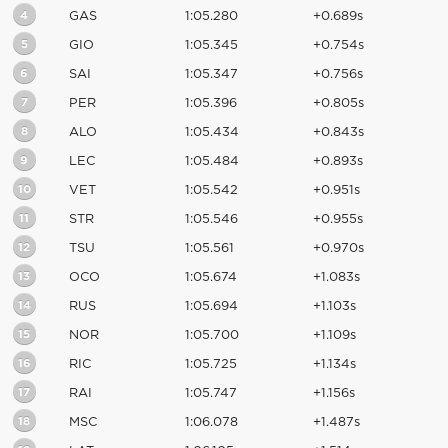
4
GAS
1:05.280
+0.689s
5
GIO
1:05.345
+0.754s
6
SAI
1:05.347
+0.756s
7
PER
1:05.396
+0.805s
8
ALO
1:05.434
+0.843s
9
LEC
1:05.484
+0.893s
10
VET
1:05.542
+0.951s
11
STR
1:05.546
+0.955s
12
TSU
1:05.561
+0.970s
13
OCO
1:05.674
+1.083s
14
RUS
1:05.694
+1.103s
15
NOR
1:05.700
+1.109s
16
RIC
1:05.725
+1.134s
17
RAI
1:05.747
+1.156s
18
MSC
1:06.078
+1.487s