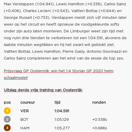
Max Verstappen (1:04.941), Lewis Hamilton (+0.336), Carlos Sainz
(+0.406), Charles Leclerc (+0.543), Valtteri Bottas (+0.644) en
George Russell (+0.753). Verstappen meldt zich vijf minuten later
weer op het circuit en heeft opnieuw de roodgekleurde softs
onder zijn auto laten monteren. De Limburger weet zijn tijd met
nog ruim drie tienden te verbeteren tot een 1:04.591, alvorens de
laatste minuten wegtikken en hij het zwart-wit geblokt ziet.
Valtteri Bottas, Lewis Hamilton, Pierre Gasly, Antonio Giovinazzi en
Carlos Sainz completeren aan het eind van de sessie de top zes.
Prijsvraag GP Oostenrijk: win het 1:4 Styrian GP 2020 helm
schaalmodel!
Uitslag derde vrije training van Oostenrijk:
pos
coureur
tijd
ronden
1
VER
1:04.591
2
BOT
1:05.129
+0.538s
3
HAM
1:05.277
+0.686s