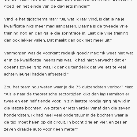
goed, en het einde van de dag iets minder.”
Vind je het tijdschema raar? “Ja, wat ik raar vind, is dat je na je
kwalificatie niks meer mag aanpassen. Daarna is de tweede vrije
training nog en dan ga je die sprintrace in. Laat die vrije training
dan ook lekker vallen. Dat maakt dan ook niet meer uit.”
Vanmorgen was de voorkant redelijk goed? Max: “Ik weet niet wat
er in de kwalificatie ineens mis was. Ik had niet verwacht dat er
opeens zoveel grip was. Ik denk uiteindelijk dat we iets te veel
achtervleugel hadden afgesteld.”
Zou het team nou weten waar je die 75 duizendsten verloor? Max:
“Als je naar de theoretische sectortijden kijkt dan lag Hamilton er
twee en een half tiende voor. In zijn laatste rondje ging hij wijd in
die laatste bochten. We zaten er iets verder vanaf dan die zeven
honderdsten. Ik had heel veel onderstuur in de bochten waar je
de tijd moet halen op dit circuit. In bocht drie en vier, en zes en
zeven draaide auto voor geen meter.”