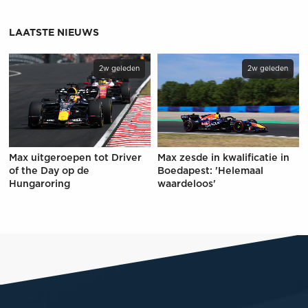
LAATSTE NIEUWS
2w geleden
2w geleden
Max uitgeroepen tot Driver
Max zesde in kwalificatie in
of the Day op de
Boedapest: 'Helemaal
Hungaroring
waardeloos'