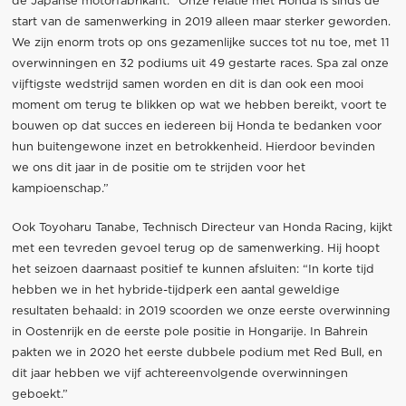
de Japanse motorfabrikant: “Onze relatie met Honda is sinds de
start van de samenwerking in 2019 alleen maar sterker geworden.
We zijn enorm trots op ons gezamenlijke succes tot nu toe, met 11
overwinningen en 32 podiums uit 49 gestarte races. Spa zal onze
vijftigste wedstrijd samen worden en dit is dan ook een mooi
moment om terug te blikken op wat we hebben bereikt, voort te
bouwen op dat succes en iedereen bij Honda te bedanken voor
hun buitengewone inzet en betrokkenheid. Hierdoor bevinden
we ons dit jaar in de positie om te strijden voor het
kampioenschap.”
Ook Toyoharu Tanabe, Technisch Directeur van Honda Racing, kijkt
met een tevreden gevoel terug op de samenwerking. Hij hoopt
het seizoen daarnaast positief te kunnen afsluiten: “In korte tijd
hebben we in het hybride-tijdperk een aantal geweldige
resultaten behaald: in 2019 scoorden we onze eerste overwinning
in Oostenrijk en de eerste pole positie in Hongarije. In Bahrein
pakten we in 2020 het eerste dubbele podium met Red Bull, en
dit jaar hebben we vijf achtereenvolgende overwinningen
geboekt.”