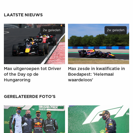
LAATSTE NIEUWS
2w geleden
2w geleden
Max uitgeroepen tot Driver
Max zesde in kwalificatie in
of the Day op de
Boedapest: 'Helemaal
Hungaroring
waardeloos'
GERELATEERDE FOTO'S