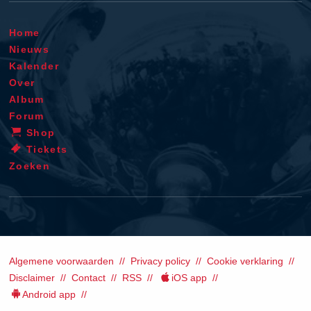
Home
Nieuws
Kalender
Over
Album
Forum
Shop
Tickets
Zoeken
Algemene voorwaarden
Privacy policy
Cookie verklaring
Disclaimer
Contact
RSS
iOS app
Android app