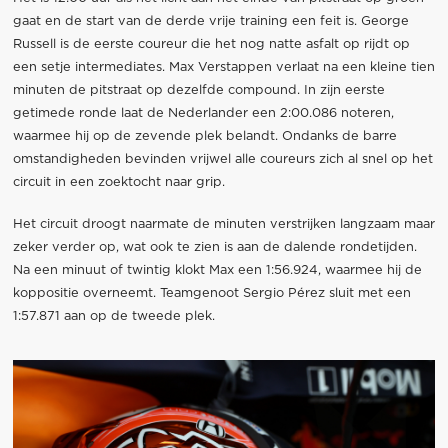
gaat en de start van de derde vrije training een feit is. George
Russell is de eerste coureur die het nog natte asfalt op rijdt op
een setje intermediates. Max Verstappen verlaat na een kleine tien
minuten de pitstraat op dezelfde compound. In zijn eerste
getimede ronde laat de Nederlander een 2:00.086 noteren,
waarmee hij op de zevende plek belandt. Ondanks de barre
omstandigheden bevinden vrijwel alle coureurs zich al snel op het
circuit in een zoektocht naar grip.
Het circuit droogt naarmate de minuten verstrijken langzaam maar
zeker verder op, wat ook te zien is aan de dalende rondetijden.
Na een minuut of twintig klokt Max een 1:56.924, waarmee hij de
koppositie overneemt. Teamgenoot Sergio Pérez sluit met een
1:57.871 aan op de tweede plek.