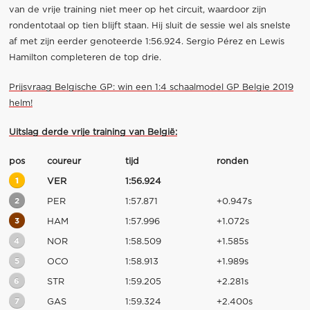
van de vrije training niet meer op het circuit, waardoor zijn
rondentotaal op tien blijft staan. Hij sluit de sessie wel als snelste
af met zijn eerder genoteerde 1:56.924. Sergio Pérez en Lewis
Hamilton completeren de top drie.
Prijsvraag Belgische GP: win een 1:4 schaalmodel GP Belgie 2019
helm!
Uitslag derde vrije training van België:
pos
coureur
tijd
ronden
1
VER
1:56.924
2
PER
1:57.871
+0.947s
3
HAM
1:57.996
+1.072s
4
NOR
1:58.509
+1.585s
5
OCO
1:58.913
+1.989s
6
STR
1:59.205
+2.281s
7
GAS
1:59.324
+2.400s