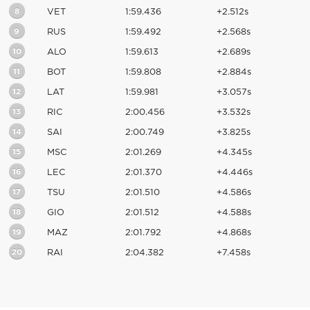
8
VET
1:59.436
+2.512s
9
RUS
1:59.492
+2.568s
10
ALO
1:59.613
+2.689s
11
BOT
1:59.808
+2.884s
12
LAT
1:59.981
+3.057s
13
RIC
2:00.456
+3.532s
14
SAI
2:00.749
+3.825s
15
MSC
2:01.269
+4.345s
16
LEC
2:01.370
+4.446s
17
TSU
2:01.510
+4.586s
18
GIO
2:01.512
+4.588s
19
MAZ
2:01.792
+4.868s
20
RAI
2:04.382
+7.458s