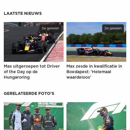
LAATSTE NIEUWS
2w geleden
2w geleden
Max uitgeroepen tot Driver
Max zesde in kwalificatie in
of the Day op de
Boedapest: 'Helemaal
Hungaroring
waardeloos'
GERELATEERDE FOTO'S