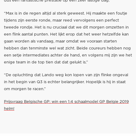
dus een fantastische prestatie op een zeer lastige dag.”
“Max is in de regen altijd al sterk geweest. Hij maakte een foutje
tijdens zijn eerste ronde, maar reed vervolgens een perfect
tweede rondje. Het is nu cruciaal dat we dit morgen omzetten in
een flink aantal punten. Het lijkt erop dat het weer hetzelfde kan
gaan worden als vandaag, maar omdat we vooraan starten
hebben dan tenminste wel wat zicht. Beide coureurs hebben nog
een setje intermediates achter de hand, en volgens mij zijn we het
enige team in de top tien dat dat gelukt is.”
“De opluchting dat Lando weg kon lopen van zijn flinke ongeval
in het begin van Q3 is echter belangrijker. Hopelijk is hij in staat
om morgen te racen.”
Prijsvraag Belgische GP: win een 1:4 schaalmodel GP Belgie 2019
helm!