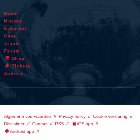
Home
Nieuws
Kalender
Over
Album
Forum
Shop
Tickets
Zoeken
Algemene voorwaarden
Privacy policy
Cookie verklaring
Disclaimer
Contact
RSS
iOS app
Android app