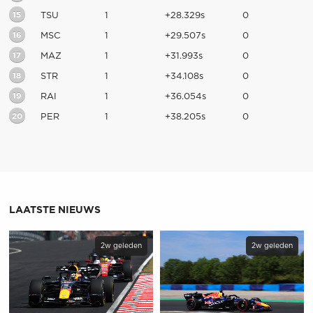
15
TSU
1
+28.329s
0
16
MSC
1
+29.507s
0
17
MAZ
1
+31.993s
0
18
STR
1
+34.108s
0
19
RAI
1
+36.054s
0
20
PER
1
+38.205s
0
LAATSTE NIEUWS
2w geleden
2w geleden