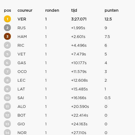
pos
coureur
ronden
tijd
punten
1
VER
1
3:27.071
12.5
2
RUS
1
+1.995s
9
3
HAM
1
+2.601s
7.5
4
RIC
1
+4.496s
6
5
VET
1
+7.479s
5
6
GAS
1
+10.177s
4
7
OCO
1
+11.579s
3
8
LEC
1
+12.608s
2
9
LAT
1
+15.485s
1
10
SAI
1
+16.166s
0.5
11
ALO
1
+20.590s
0
12
BOT
1
+22.414s
0
13
GIO
1
+24.163s
0
14
NOR
1
+27.110s
0