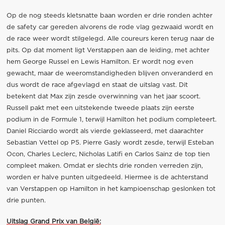
Op de nog steeds kletsnatte baan worden er drie ronden achter
de safety car gereden alvorens de rode vlag gezwaaid wordt en
de race weer wordt stilgelegd. Alle coureurs keren terug naar de
pits. Op dat moment ligt Verstappen aan de leiding, met achter
hem George Russel en Lewis Hamilton. Er wordt nog even
gewacht, maar de weeromstandigheden blijven onveranderd en
dus wordt de race afgevlagd en staat de uitslag vast. Dit
betekent dat Max zijn zesde overwinning van het jaar scoort.
Russell pakt met een uitstekende tweede plaats zijn eerste
podium in de Formule 1, terwijl Hamilton het podium completeert.
Daniel Ricciardo wordt als vierde geklasseerd, met daarachter
Sebastian Vettel op P5. Pierre Gasly wordt zesde, terwijl Esteban
Ocon, Charles Leclerc, Nicholas Latifi en Carlos Sainz de top tien
compleet maken. Omdat er slechts drie ronden verreden zijn,
worden er halve punten uitgedeeld. Hiermee is de achterstand
van Verstappen op Hamilton in het kampioenschap geslonken tot
drie punten.
Uitslag Grand Prix van België: