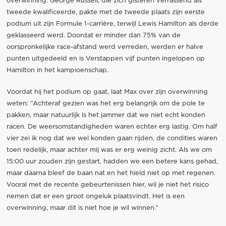
overwinning. George Russell, die zich gisteren verrassend als
tweede kwalificeerde, pakte met de tweede plaats zijn eerste
podium uit zijn Formule 1-carrière, terwijl Lewis Hamilton als derde
geklasseerd werd. Doordat er minder dan 75% van de
oorspronkelijke race-afstand werd verreden, werden er halve
punten uitgedeeld en is Verstappen vijf punten ingelopen op
Hamilton in het kampioenschap.
Voordat hij het podium op gaat, laat Max over zijn overwinning
weten: “Achteraf gezien was het erg belangrijk om de pole te
pakken, maar natuurlijk is het jammer dat we niet echt konden
racen. De weersomstandigheden waren echter erg lastig. Om half
vier zei ik nog dat we wel konden gaan rijden, de condities waren
toen redelijk, maar achter mij was er erg weinig zicht. Als we om
15:00 uur zouden zijn gestart, hadden we een betere kans gehad,
maar daarna bleef de baan nat en het hield niet op met regenen.
Vooral met de recente gebeurtenissen hier, wil je niet het risico
nemen dat er een groot ongeluk plaatsvindt. Het is een
overwinning, maar dit is niet hoe je wil winnen.”