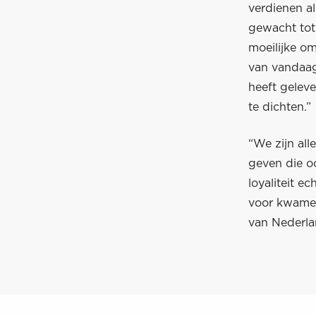
verdienen a
gewacht tot 
moeilijke o
van vandaag
heeft geleve
te dichten.”
“We zijn all
geven die o
loyaliteit e
voor kwamen
van Nederla