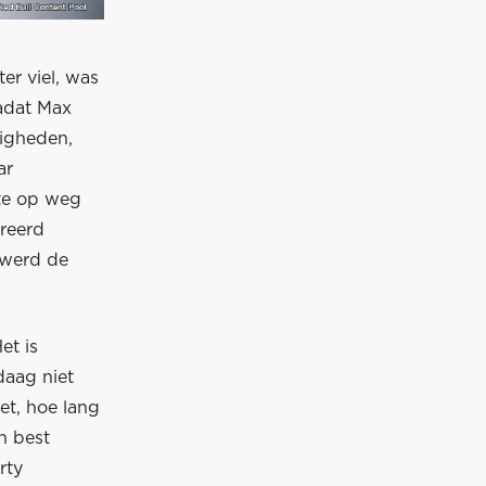
ter viel, was
Nadat Max
digheden,
ar
hte op weg
reerd
 werd de
et is
daag niet
t, hoe lang
n best
rty