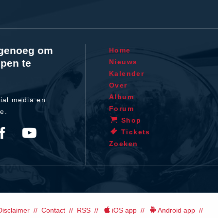
l genoeg om
Home
pen te
Nieuws
Kalender
Over
Album
ial media en
Forum
te.
Shop
Tickets
Zoeken
Disclaimer
Contact
RSS
iOS app
Android app