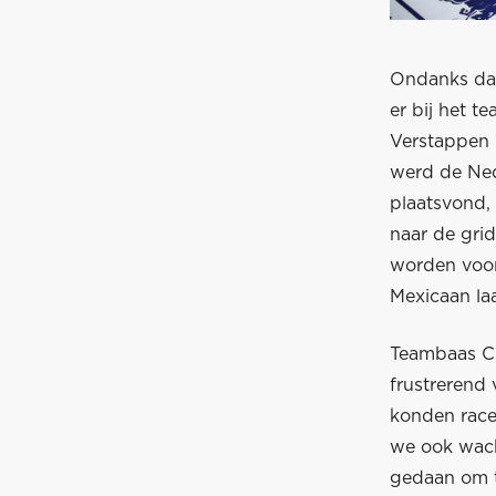
Ondanks dat 
er bij het 
Verstappen 
werd de Ned
plaatsvond,
naar de gri
worden voor
Mexicaan laa
Teambaas Ch
frustrerend
konden race
we ook wacht
gedaan om t