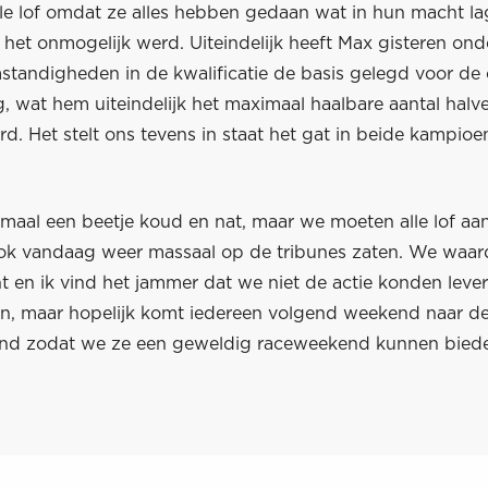
lle lof omdat ze alles hebben gedaan wat in hun macht l
het onmogelijk werd. Uiteindelijk heeft Max gisteren ond
mstandigheden in de kwalificatie de basis gelegd voor de
, wat hem uiteindelijk het maximaal haalbare aantal halv
rd. Het stelt ons tevens in staat het gat in beide kampi
emaal een beetje koud en nat, maar we moeten alle lof aa
ok vandaag weer massaal op de tribunes zaten. We waar
cht en ik vind het jammer dat we niet de actie konden leve
, maar hopelijk komt iedereen volgend weekend naar de
nd zodat we ze een geweldig raceweekend kunnen biede