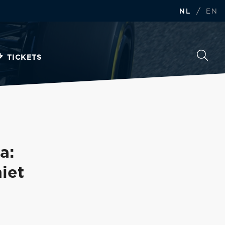
/
NL
EN
TICKETS
a:
iet