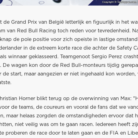
de Grand Prix van België letterlijk en figuurlijk in het wa
team van Red Bull Racing toch reden voor tevredenheid. 
knap de pole positie voor zich opeiste in lastige omstan
erlander in de extreem korte race die achter de Safety C
 als winnaar geklasseerd. Teamgenoot Sergio Perez cras
d. De wagen kon door de Red Bull-monteurs tijdig gerepa
 de start, maar aangezien er niet ingehaald kon worden,
tste.
ristian Horner blikt terug op de overwinning van Max: "H
 voor de teams, de coureurs en vooral de fans dat we van
n, maar helaas zorgden de omstandigheden ervoor dat he
ten, niet veilig was om te gaan racen. Iedereen heeft zij
e proberen de race door te laten gaan en de FIA en Libe