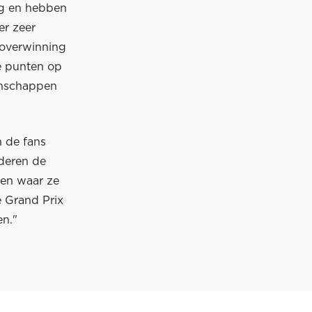
ag en hebben
er zeer
 overwinning
e punten op
oenschappen
n de fans
deren de
ren waar ze
 Grand Prix
n."