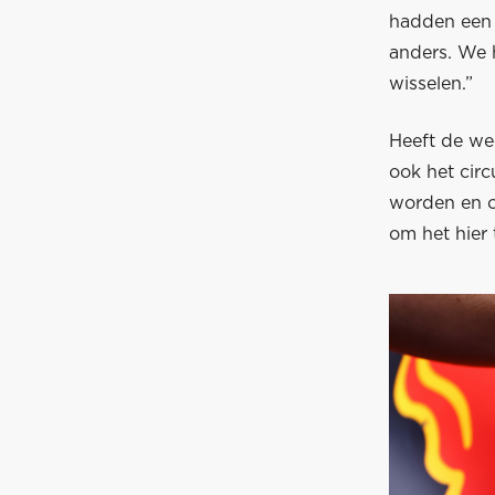
hadden een 
anders. We 
wisselen.”
Heeft de we
ook het cir
worden en o
om het hier 