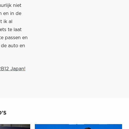
rlijk niet
n en in de
 ik al
ets te laat
te passen en
 de auto en
RB12 Japan!
'S