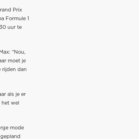
Grand Prix
ma Formule 1
30 uur te
 Max: “Nou,
aar moet je
 rijden dan
r als je er
t het wel
harge mode
l gepland