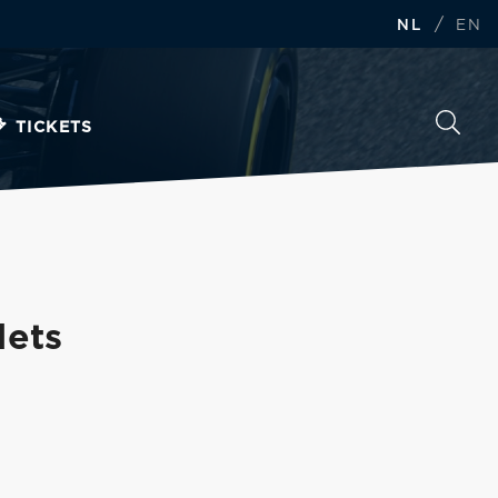
/
NL
EN
TICKETS
Iets