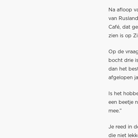
Na afloop va
van Rusland
Café, dat g
zien is op Z
Op de vraag 
bocht drie i
dan het best
afgelopen ja
Is het hobbe
een beetje n
mee.”
Je reed in d
die niet lek