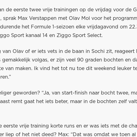
n de eerste twee vrije trainingen op de vrijdag voor de 
, sprak Max Verstappen met Olav Mol voor het program
edurende het Formule 1-seizoen elke vrijdagavond om 22.
iggo Sport kanaal 14 en Ziggo Sport Select.
van Olav of er iets vets in de baan in Sochi zit, reageert
s gemakkelijk volgas, er zijn veel 90 graden bochten en d
e van maken. Ik vind het tot nu toe dit weekend leuker te
ren.”
liger geworden? “Ja, van start-finish naar bocht twee, maa
aast remt gaat het iets beter, maar in de bochten zelf val
e eerste vrije training korte runs en er was iets met de c
ker liep of het niet deed? Max: “Dat was omdat we toen a