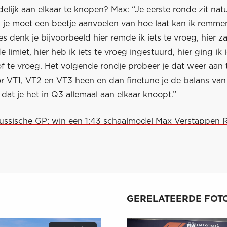
ndelijk aan elkaar te knopen? Max: “Je eerste ronde zit natuu
, je moet een beetje aanvoelen van hoe laat kan ik remme
es denk je bijvoorbeeld hier remde ik iets te vroeg, hier zat
e limiet, hier heb ik iets te vroeg ingestuurd, hier ging ik i
f te vroeg. Het volgende rondje probeer je dat weer aan 
or VT1, VT2 en VT3 heen en dan finetune je de balans van
dat je het in Q3 allemaal aan elkaar knoopt.”
Russische GP: win een 1:43 schaalmodel Max Verstappen 
GERELATEERDE FOTO