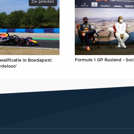
2w geleden
Formule 1 GP Rusland - Soc
walificatie in Boedapest:
rdeloos'