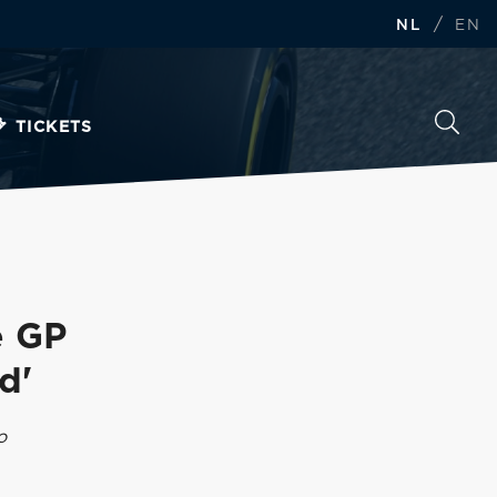
/
NL
EN
TICKETS
e GP
d'
o