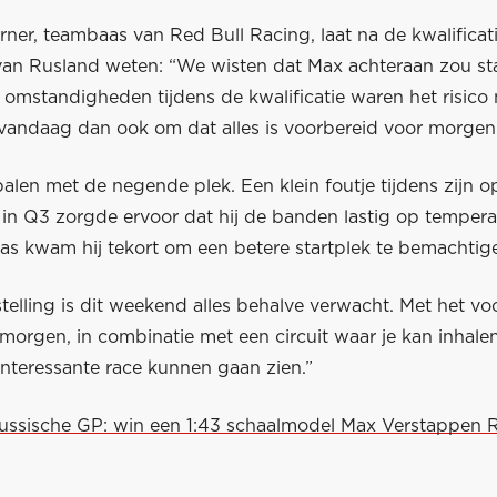
rner, teambaas van Red Bull Racing, laat na de kwalificat
van Rusland weten: “We wisten dat Max achteraan zou st
e omstandigheden tijdens de kwalificatie waren het risico 
 vandaag dan ook om dat alles is voorbereid voor morgen
balen met de negende plek. Een klein foutje tijdens zijn
s in Q3 zorgde ervoor dat hij de banden lastig op temper
aas kwam hij tekort om een betere startplek te bemachtig
telling is dit weekend alles behalve verwacht. Met het vo
morgen, in combinatie met een circuit waar je kan inhale
interessante race kunnen gaan zien.”
Russische GP: win een 1:43 schaalmodel Max Verstappen 