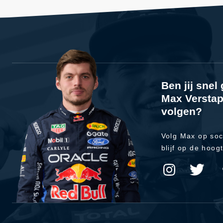
Ben jij sne
Max Verstap
volgen?
Volg Max op soc
blijf op de hoog