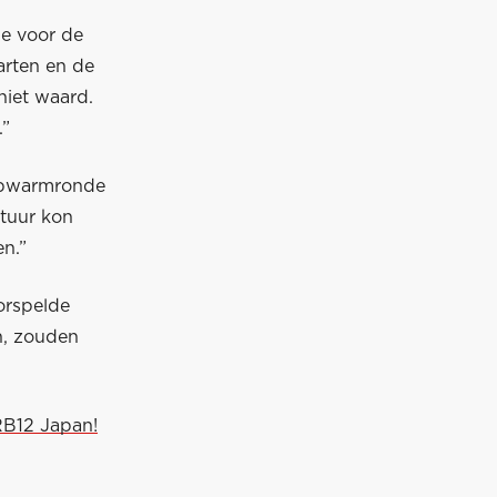
ie voor de
arten en de
niet waard.
.”
 opwarmronde
atuur kon
en.”
orspelde
n, zouden
RB12 Japan!