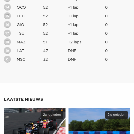
14
OCO
52
+1 lap
0
15
LEC
52
+1 lap
0
16
GIO
52
+1 lap
0
17
TSU
52
+1 lap
0
18
MAZ
51
+2 laps
0
19
LAT
47
DNF
0
0
MSC
32
DNF
0
LAATSTE NIEUWS
2w geleden
2w geleden