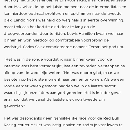
het nog nét droog genoeg te zijn voor slicks, maar de regen zette
door. Max wisselde op het juiste moment naar de intermediates en
kon hierdoor optimaal profiteren en opklimmen naar de tweede
plek. Lando Norris was hard op weg naar zijn eerste overwinning,
maar trok aan het kortste eind door te lang op de
droogweerbanden door te rijden. Lewis Hamilton kwam wel naar
binnen en won hierdoor op comfortabele voorsprong de
wedstrijd. Carlos Sainz completeerde namens Ferrari het podium.
“Het was in de ronde voordat ik naar binnenkwam voor de
intermediates best verraderlijk”, laat een tevreden Verstappen na
afloop van de wedstrijd weten. “Het was enorm glad, maar we
besloten op het juiste moment naar binnen te komen. Als we een
ronde eerder waren gestopt, hadden we in de laatste sector
waarschijnlijk onze inters aan gort gereden. Het is in ieder geval
erg mooi dat we vanaf de laatste plek nog tweede zijn
geworden.”
Het was desondanks geen gemakkelijke race voor de Red Bull
Racing-coureur: “Het was lastig inhalen en zodra je vast kwam te