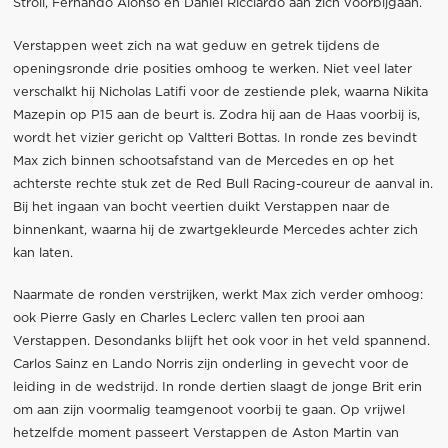
Stroll, Fernando Alonso en Daniel Ricciardo aan zich voorbijgaan.
Verstappen weet zich na wat geduw en getrek tijdens de
openingsronde drie posities omhoog te werken. Niet veel later
verschalkt hij Nicholas Latifi voor de zestiende plek, waarna Nikita
Mazepin op P15 aan de beurt is. Zodra hij aan de Haas voorbij is,
wordt het vizier gericht op Valtteri Bottas. In ronde zes bevindt
Max zich binnen schootsafstand van de Mercedes en op het
achterste rechte stuk zet de Red Bull Racing-coureur de aanval in.
Bij het ingaan van bocht veertien duikt Verstappen naar de
binnenkant, waarna hij de zwartgekleurde Mercedes achter zich
kan laten.
Naarmate de ronden verstrijken, werkt Max zich verder omhoog:
ook Pierre Gasly en Charles Leclerc vallen ten prooi aan
Verstappen. Desondanks blijft het ook voor in het veld spannend.
Carlos Sainz en Lando Norris zijn onderling in gevecht voor de
leiding in de wedstrijd. In ronde dertien slaagt de jonge Brit erin
om aan zijn voormalig teamgenoot voorbij te gaan. Op vrijwel
hetzelfde moment passeert Verstappen de Aston Martin van