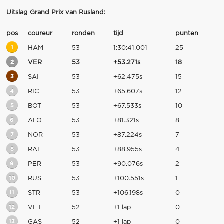
Uitslag Grand Prix van Rusland:
pos
coureur
ronden
tijd
punten
1
HAM
53
1:30:41.001
25
2
VER
53
+53.271s
18
3
SAI
53
+62.475s
15
4
RIC
53
+65.607s
12
5
BOT
53
+67.533s
10
6
ALO
53
+81.321s
8
7
NOR
53
+87.224s
7
8
RAI
53
+88.955s
4
9
PER
53
+90.076s
2
10
RUS
53
+100.551s
1
11
STR
53
+106.198s
0
12
VET
52
+1 lap
0
13
GAS
52
+1 lap
0